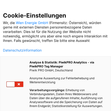
Cookie-Einstellungen
Wir, die
Wien Energie GmbH
(Firmensitz: Österreich), würden
gerne mit externen Diensten personenbezogene Daten
verarbeiten. Dies ist für die Nutzung der Website nicht
KLIMABIENNALE
notwendig, ermöglicht uns aber eine noch engere Interaktion mit
Ihnen. Falls gewünscht, treffen Sie bitte eine Auswahl:
KLIMA-REISEFÜHRER
Datenschutzinformation
Kapitel 7: Kunst und Kultur
kommen am Klima nicht
Analyse & Statistik: PiwikPRO Analytics - via
mehr vorbei.
PiwikPRO Tag Manager
Piwik PRO GmbH, Deutschland
Anonyme Auswertung zur Fehlerbehebung und
Weiterentwicklung
Verarbeitungsvorgänge:
Erhebung von
Verbindungsdaten, Daten Ihres Webbrowsers und
Daten über die aufgerufenen Inhalte; Ausführung von
Analysesoftware und die Speicherung von Daten auf
Ihrem Endgerät; Statistikerstellung für Auswertungen.