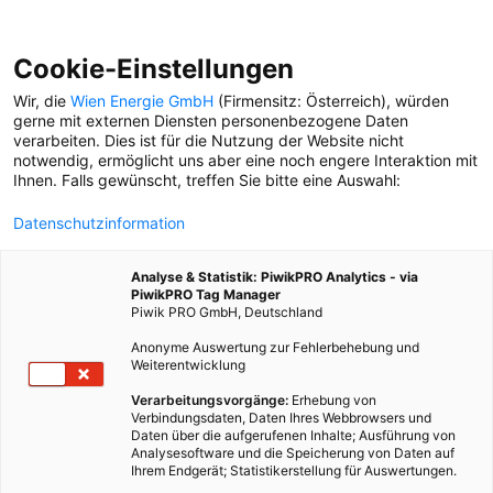
Cookie-Einstellungen
Wir, die
Wien Energie GmbH
(Firmensitz: Österreich), würden
gerne mit externen Diensten personenbezogene Daten
verarbeiten. Dies ist für die Nutzung der Website nicht
JOBS DER ZUKUNFT
notwendig, ermöglicht uns aber eine noch engere Interaktion mit
Ihnen. Falls gewünscht, treffen Sie bitte eine Auswahl:
GREEN JOBS
Datenschutzinformation
Digitalisierung,
Klimawende: Diese neuen
Analyse & Statistik: PiwikPRO Analytics - via
Berufe gestalten künftig
PiwikPRO Tag Manager
die Stadt.
Piwik PRO GmbH, Deutschland
Anonyme Auswertung zur Fehlerbehebung und
Weiterentwicklung
Verarbeitungsvorgänge:
Erhebung von
Verbindungsdaten, Daten Ihres Webbrowsers und
Daten über die aufgerufenen Inhalte; Ausführung von
Analysesoftware und die Speicherung von Daten auf
Ihrem Endgerät; Statistikerstellung für Auswertungen.