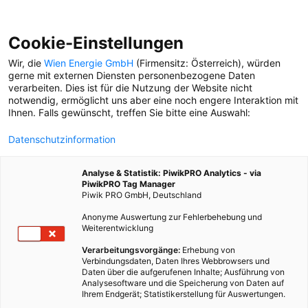
Cookie-Einstellungen
Wir, die
Wien Energie GmbH
(Firmensitz: Österreich), würden
gerne mit externen Diensten personenbezogene Daten
verarbeiten. Dies ist für die Nutzung der Website nicht
HYPE
notwendig, ermöglicht uns aber eine noch engere Interaktion mit
Ihnen. Falls gewünscht, treffen Sie bitte eine Auswahl:
ERKLÄR MIR DIE STADT
Datenschutzinformation
Eine kleine Erfindung aus
Japan brachte die 10.000
Analyse & Statistik: PiwikPRO Analytics - via
Schritte Bewegung nach
PiwikPRO Tag Manager
Europa.
Piwik PRO GmbH, Deutschland
Anonyme Auswertung zur Fehlerbehebung und
Weiterentwicklung
Verarbeitungsvorgänge:
Erhebung von
Verbindungsdaten, Daten Ihres Webbrowsers und
Daten über die aufgerufenen Inhalte; Ausführung von
Analysesoftware und die Speicherung von Daten auf
Ihrem Endgerät; Statistikerstellung für Auswertungen.