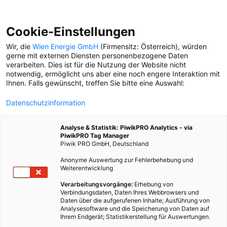
Cookie-Einstellungen
Wir, die
Wien Energie GmbH
(Firmensitz: Österreich), würden
gerne mit externen Diensten personenbezogene Daten
verarbeiten. Dies ist für die Nutzung der Website nicht
HERNALS
notwendig, ermöglicht uns aber eine noch engere Interaktion mit
Ihnen. Falls gewünscht, treffen Sie bitte eine Auswahl:
STADTSPAZIERGANG
Datenschutzinformation
Mit ORF-Moderatorin
Barbara Stöckl auf
Analyse & Statistik: PiwikPRO Analytics - via
Streifzug durch Dornbach.
PiwikPRO Tag Manager
Piwik PRO GmbH, Deutschland
Anonyme Auswertung zur Fehlerbehebung und
Weiterentwicklung
HANDWERK
Seit 120 Jahren fertigt die
Verarbeitungsvorgänge:
Erhebung von
Verbindungsdaten, Daten Ihres Webbrowsers und
Wiener
Daten über die aufgerufenen Inhalte; Ausführung von
Schneekugelmanufaktur in
Analysesoftware und die Speicherung von Daten auf
Hernals hübsche
Ihrem Endgerät; Statistikerstellung für Auswertungen.
Winterlandschaften im