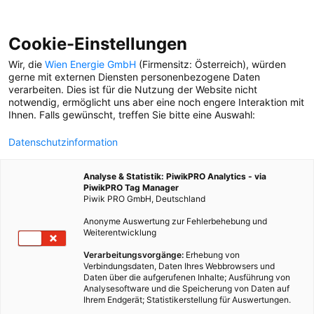
Cookie-Einstellungen
Wir, die
Wien Energie GmbH
(Firmensitz: Österreich), würden
gerne mit externen Diensten personenbezogene Daten
verarbeiten. Dies ist für die Nutzung der Website nicht
GÜL
notwendig, ermöglicht uns aber eine noch engere Interaktion mit
Ihnen. Falls gewünscht, treffen Sie bitte eine Auswahl:
ERKLÄR MIR DIE STADT
Datenschutzinformation
Serie: Menschen, die
nachts arbeiten, erzählen
Analyse & Statistik: PiwikPRO Analytics - via
ihre Geschichten. Teil 3 mit
PiwikPRO Tag Manager
Ufuk N. und Gabriella
Piwik PRO GmbH, Deutschland
Milosevic.
Anonyme Auswertung zur Fehlerbehebung und
Weiterentwicklung
Verarbeitungsvorgänge:
Erhebung von
Verbindungsdaten, Daten Ihres Webbrowsers und
Daten über die aufgerufenen Inhalte; Ausführung von
Analysesoftware und die Speicherung von Daten auf
Ihrem Endgerät; Statistikerstellung für Auswertungen.