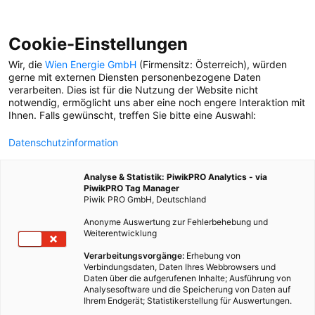
Cookie-Einstellungen
Wir, die
Wien Energie GmbH
(Firmensitz: Österreich), würden
gerne mit externen Diensten personenbezogene Daten
verarbeiten. Dies ist für die Nutzung der Website nicht
GRÜNFLÄCHE
notwendig, ermöglicht uns aber eine noch engere Interaktion mit
Ihnen. Falls gewünscht, treffen Sie bitte eine Auswahl:
ERKLÄR MIR DIE STADT
Datenschutzinformation
Wien hat mehr als 50%
Grünfläche - auch an
Analyse & Statistik: PiwikPRO Analytics - via
Orten, wo es weniger
PiwikPRO Tag Manager
naheliegt. Das finden auch
Piwik PRO GmbH, Deutschland
Tiere super.
Anonyme Auswertung zur Fehlerbehebung und
Weiterentwicklung
ERKLÄR MIR DIE STADT
Verarbeitungsvorgänge:
Erhebung von
In Wien ist viel los, auch in
Verbindungsdaten, Daten Ihres Webbrowsers und
der Tierwelt. Wo es in
Daten über die aufgerufenen Inhalte; Ausführung von
kreucht und fleucht weiß
Analysesoftware und die Speicherung von Daten auf
Dominique Zimmermann.
Ihrem Endgerät; Statistikerstellung für Auswertungen.