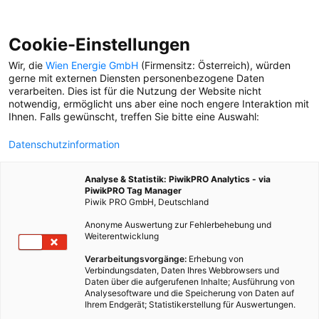
Cookie-Einstellungen
Wir, die
Wien Energie GmbH
(Firmensitz: Österreich), würden
gerne mit externen Diensten personenbezogene Daten
verarbeiten. Dies ist für die Nutzung der Website nicht
GRÜNE STÄDTE
notwendig, ermöglicht uns aber eine noch engere Interaktion mit
Ihnen. Falls gewünscht, treffen Sie bitte eine Auswahl:
ARCHITEKTUR
Datenschutzinformation
AzW-Direktorin Angelika
Fitz erklärt, was Städte in
Analyse & Statistik: PiwikPRO Analytics - via
Zukunft lebenswert macht.
PiwikPRO Tag Manager
Piwik PRO GmbH, Deutschland
Anonyme Auswertung zur Fehlerbehebung und
Weiterentwicklung
Verarbeitungsvorgänge:
Erhebung von
Verbindungsdaten, Daten Ihres Webbrowsers und
Daten über die aufgerufenen Inhalte; Ausführung von
Analysesoftware und die Speicherung von Daten auf
Ihrem Endgerät; Statistikerstellung für Auswertungen.