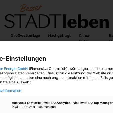
Großwetterlage
Nachgefragt
Klima-
B
Guide
Vo
e-Einstellungen
en Energie GmbH
(Firmensitz: Österreich), würden gerne mit externe
GRILLEN
zogene Daten verarbeiten. Dies ist für die Nutzung der Website nic
 ermöglicht uns aber eine noch engere Interaktion mit Ihnen. Falls g
 bitte eine Auswahl:
zinformation
Analyse & Statistik: PiwikPRO Analytics - via PiwikPRO Tag Manager
Piwik PRO GmbH, Deutschland