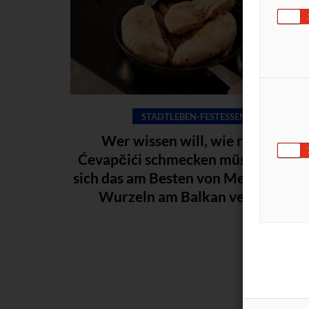
STADTLEBEN-FESTESSEN
Wer wissen will, wie richtige
Ćevapčići schmecken müssten, läss
sich das am Besten von Menschen mi
Wurzeln am Balkan verraten.