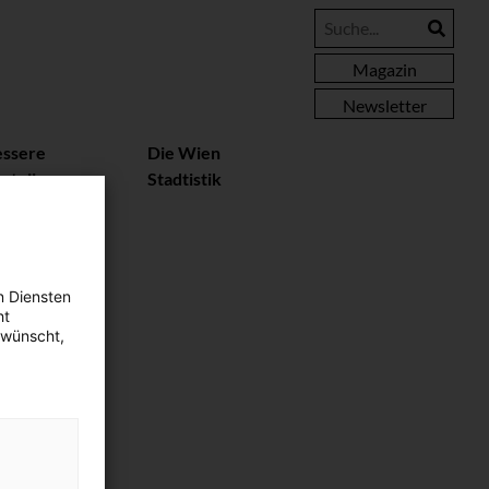
Magazin
Newsletter
essere
Die Wien
rteile
Stadtistik
n Diensten
ht
ewünscht,