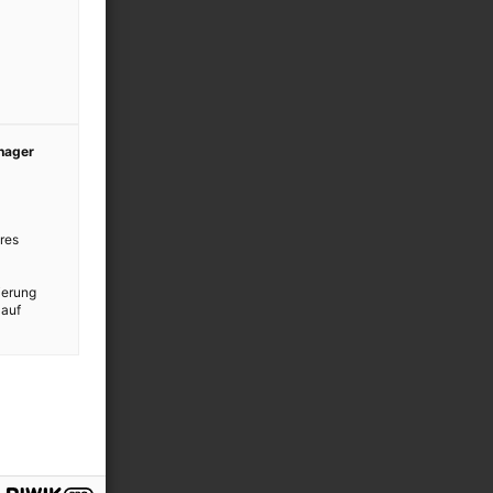
anager
res
ierung
 auf