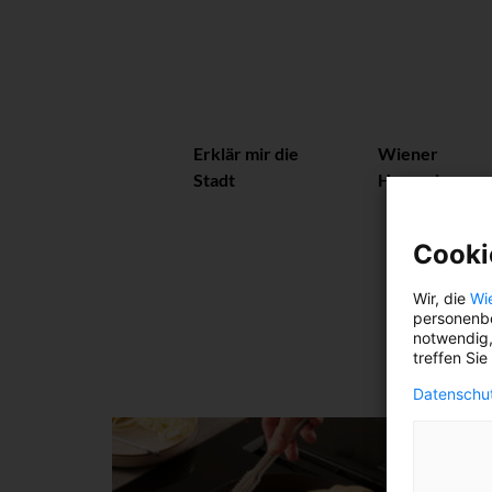
Erklär mir die
Wiener
Stadt
Herzerl
Cooki
Wir, die
Wi
personenbe
notwendig,
treffen Sie
Datenschut