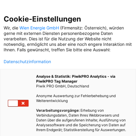
Cookie-Einstellungen
Wir, die
Wien Energie GmbH
(Firmensitz: Österreich), würden
gerne mit externen Diensten personenbezogene Daten
verarbeiten. Dies ist für die Nutzung der Website nicht
GARTELN
notwendig, ermöglicht uns aber eine noch engere Interaktion mit
Ihnen. Falls gewünscht, treffen Sie bitte eine Auswahl:
FERIENSPIEL WOCHE 8
Datenschutzinformation
Woche 8 des Besser
STADTleben Sommers:
Analyse & Statistik: PiwikPRO Analytics - via
Eine Woche voller kleiner
PiwikPRO Tag Manager
Aktivitäten.
Piwik PRO GmbH, Deutschland
Anonyme Auswertung zur Fehlerbehebung und
Weiterentwicklung
Verarbeitungsvorgänge:
Erhebung von
Verbindungsdaten, Daten Ihres Webbrowsers und
Daten über die aufgerufenen Inhalte; Ausführung von
Analysesoftware und die Speicherung von Daten auf
Ihrem Endgerät; Statistikerstellung für Auswertungen.