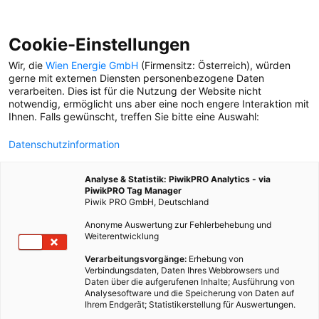
Cookie-Einstellungen
Wir, die
Wien Energie GmbH
(Firmensitz: Österreich), würden
gerne mit externen Diensten personenbezogene Daten
verarbeiten. Dies ist für die Nutzung der Website nicht
FÜHRUNG
notwendig, ermöglicht uns aber eine noch engere Interaktion mit
Ihnen. Falls gewünscht, treffen Sie bitte eine Auswahl:
AUSTRIA GUIDES FOR FUTURE
Datenschutzinformation
Die Austria Guides for
Future wissen so ziemlich
Analyse & Statistik: PiwikPRO Analytics - via
alles über Künstler
PiwikPRO Tag Manager
Friedensreich
Piwik PRO GmbH, Deutschland
Hundertwasser.
Anonyme Auswertung zur Fehlerbehebung und
Weiterentwicklung
Verarbeitungsvorgänge:
Erhebung von
Verbindungsdaten, Daten Ihres Webbrowsers und
Daten über die aufgerufenen Inhalte; Ausführung von
Analysesoftware und die Speicherung von Daten auf
Ihrem Endgerät; Statistikerstellung für Auswertungen.