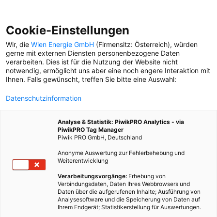
Cookie-Einstellungen
Wir, die
Wien Energie GmbH
(Firmensitz: Österreich), würden
gerne mit externen Diensten personenbezogene Daten
verarbeiten. Dies ist für die Nutzung der Website nicht
FOTOWETTBEWERB
notwendig, ermöglicht uns aber eine noch engere Interaktion mit
Ihnen. Falls gewünscht, treffen Sie bitte eine Auswahl:
WIENER HERZERL
Datenschutzinformation
Er zählt zu den
bekanntesten Foto-
Analyse & Statistik: PiwikPRO Analytics - via
Influencer*innen der Stadt:
PiwikPRO Tag Manager
Fab aka @fabolus_vienna im
Piwik PRO GmbH, Deutschland
Kurzporträt.
Anonyme Auswertung zur Fehlerbehebung und
Weiterentwicklung
Verarbeitungsvorgänge:
Erhebung von
Verbindungsdaten, Daten Ihres Webbrowsers und
Daten über die aufgerufenen Inhalte; Ausführung von
Analysesoftware und die Speicherung von Daten auf
Ihrem Endgerät; Statistikerstellung für Auswertungen.