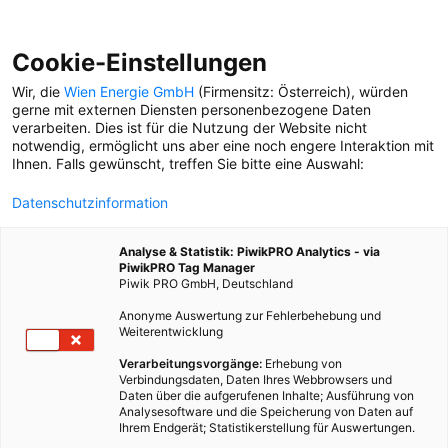
Cookie-Einstellungen
Wir, die
Wien Energie GmbH
(Firmensitz: Österreich), würden
gerne mit externen Diensten personenbezogene Daten
verarbeiten. Dies ist für die Nutzung der Website nicht
FILM
notwendig, ermöglicht uns aber eine noch engere Interaktion mit
Ihnen. Falls gewünscht, treffen Sie bitte eine Auswahl:
KULTUR
Datenschutzinformation
Statistin Brigitte: Ein Star
aus der zweiten Reihe
Analyse & Statistik: PiwikPRO Analytics - via
PiwikPRO Tag Manager
Piwik PRO GmbH, Deutschland
Anonyme Auswertung zur Fehlerbehebung und
Weiterentwicklung
Verarbeitungsvorgänge:
Erhebung von
Verbindungsdaten, Daten Ihres Webbrowsers und
Daten über die aufgerufenen Inhalte; Ausführung von
Analysesoftware und die Speicherung von Daten auf
Ihrem Endgerät; Statistikerstellung für Auswertungen.