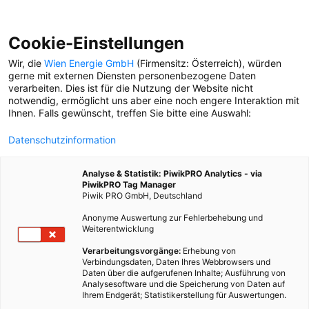
Cookie-Einstellungen
Wir, die
Wien Energie GmbH
(Firmensitz: Österreich), würden
gerne mit externen Diensten personenbezogene Daten
verarbeiten. Dies ist für die Nutzung der Website nicht
E-MOTOR
notwendig, ermöglicht uns aber eine noch engere Interaktion mit
Ihnen. Falls gewünscht, treffen Sie bitte eine Auswahl:
NACHHALTIGKEIT
Datenschutzinformation
Die Wiener Netze setzen
auf das, was sich vor 100
Analyse & Statistik: PiwikPRO Analytics - via
Jahren schon bewährt hat:
PiwikPRO Tag Manager
Feuerwehrautos mit E-
Piwik PRO GmbH, Deutschland
Antrieb.
Anonyme Auswertung zur Fehlerbehebung und
Weiterentwicklung
Verarbeitungsvorgänge:
Erhebung von
Verbindungsdaten, Daten Ihres Webbrowsers und
Daten über die aufgerufenen Inhalte; Ausführung von
Analysesoftware und die Speicherung von Daten auf
Ihrem Endgerät; Statistikerstellung für Auswertungen.