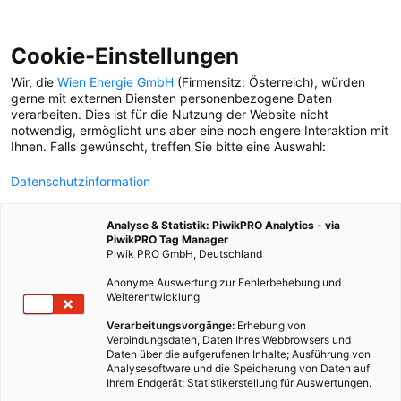
Cookie-Einstellungen
Wir, die
Wien Energie GmbH
(Firmensitz: Österreich), würden
gerne mit externen Diensten personenbezogene Daten
verarbeiten. Dies ist für die Nutzung der Website nicht
DROHNEN
notwendig, ermöglicht uns aber eine noch engere Interaktion mit
Ihnen. Falls gewünscht, treffen Sie bitte eine Auswahl:
SERIE NEUANFANG
Datenschutzinformation
Zwei Angestellte werden
Startup-Gründer
Analyse & Statistik: PiwikPRO Analytics - via
PiwikPRO Tag Manager
Piwik PRO GmbH, Deutschland
Anonyme Auswertung zur Fehlerbehebung und
Weiterentwicklung
Verarbeitungsvorgänge:
Erhebung von
Verbindungsdaten, Daten Ihres Webbrowsers und
Daten über die aufgerufenen Inhalte; Ausführung von
Analysesoftware und die Speicherung von Daten auf
Ihrem Endgerät; Statistikerstellung für Auswertungen.