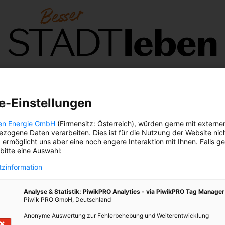
Großwetterlage
Nachgefragt
Klima-
B
Guide
Vo
e-Einstellungen
en Energie GmbH
(Firmensitz: Österreich), würden gerne mit externe
zogene Daten verarbeiten. Dies ist für die Nutzung der Website nic
DONAUAUEN
 ermöglicht uns aber eine noch engere Interaktion mit Ihnen. Falls g
 bitte eine Auswahl:
zinformation
Analyse & Statistik: PiwikPRO Analytics - via PiwikPRO Tag Manager
Piwik PRO GmbH, Deutschland
Anonyme Auswertung zur Fehlerbehebung und Weiterentwicklung