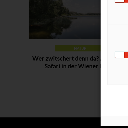
NATUR
Wer zwitschert denn da? Auf Vogel
Safari in der Wiener Lobau