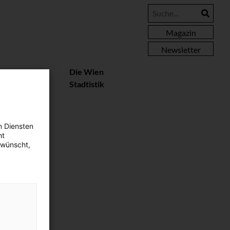
Magazin
Newsletter
essere
Die Wien
rteile
Stadtistik
n Diensten
ht
ewünscht,