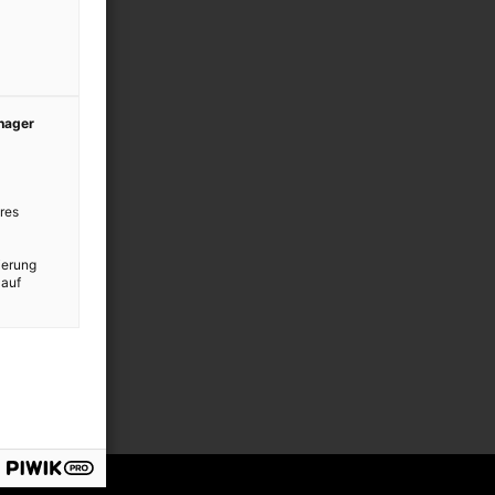
anager
res
ierung
 auf