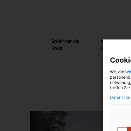
Erklär mir die
Wiener
Stadt
Herzerl
Cooki
Wir, die
Wi
personenbe
notwendig,
treffen Sie
Datenschut