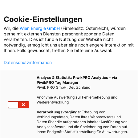
Cookie-Einstellungen
Wir, die
Wien Energie GmbH
(Firmensitz: Österreich), würden
gerne mit externen Diensten personenbezogene Daten
verarbeiten. Dies ist für die Nutzung der Website nicht
DIVERSITÄT
notwendig, ermöglicht uns aber eine noch engere Interaktion mit
Ihnen. Falls gewünscht, treffen Sie bitte eine Auswahl:
STADTLEBEN-FESTESSEN
Datenschutzinformation
Zwischen Kräuterkuchen
und Teigringen: Mahdi aus
Analyse & Statistik: PiwikPRO Analytics - via
Afghanistan verrät
PiwikPRO Tag Manager
Familienrezepte
Piwik PRO GmbH, Deutschland
Anonyme Auswertung zur Fehlerbehebung und
Weiterentwicklung
STADTLEBEN-FESTESSEN
Wien Energie
Verarbeitungsvorgänge:
Erhebung von
Verbindungsdaten, Daten Ihres Webbrowsers und
Projektleiterin Paula
Daten über die aufgerufenen Inhalte; Ausführung von
Subido nimmt uns mit in die
Analysesoftware und die Speicherung von Daten auf
Küche ihrer Heimat: den
Ihrem Endgerät; Statistikerstellung für Auswertungen.
Philippinen