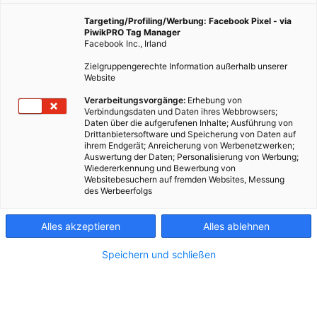
Targeting/Profiling/Werbung: Facebook Pixel - via
STADTLEBEN-FESTESSEN
PiwikPRO Tag Manager
Das große STADTleben-
Facebook Inc., Irland
Festessen: Was versteckt
Zielgruppengerechte Information außerhalb unserer
sich in den Töpfen der
Website
Stadt?
Verarbeitungsvorgänge:
Erhebung von
Verbindungsdaten und Daten ihres Webbrowsers;
Daten über die aufgerufenen Inhalte; Ausführung von
Drittanbietersoftware und Speicherung von Daten auf
ihrem Endgerät; Anreicherung von Werbenetzwerken;
Auswertung der Daten; Personalisierung von Werbung;
Wiedererkennung und Bewerbung von
Websitebesuchern auf fremden Websites, Messung
des Werbeerfolgs
Alles akzeptieren
Alles ablehnen
Speichern und schließen