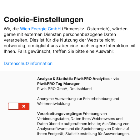
Cookie-Einstellungen
Wir, die
Wien Energie GmbH
(Firmensitz: Österreich), würden
gerne mit externen Diensten personenbezogene Daten
verarbeiten. Dies ist für die Nutzung der Website nicht
CAPITALS
notwendig, ermöglicht uns aber eine noch engere Interaktion mit
Ihnen. Falls gewünscht, treffen Sie bitte eine Auswahl:
SPORT
Datenschutzinformation
Mit Tipps vom Capitals-
Trainer: So kommen Sie
Analyse & Statistik: PiwikPRO Analytics - via
stilsicher zurück aufs Eis
PiwikPRO Tag Manager
Piwik PRO GmbH, Deutschland
Anonyme Auswertung zur Fehlerbehebung und
Weiterentwicklung
Verarbeitungsvorgänge:
Erhebung von
Verbindungsdaten, Daten Ihres Webbrowsers und
Daten über die aufgerufenen Inhalte; Ausführung von
Analysesoftware und die Speicherung von Daten auf
Ihrem Endgerät; Statistikerstellung für Auswertungen.