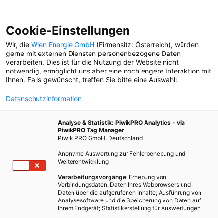
Cookie-Einstellungen
Wir, die
Wien Energie GmbH
(Firmensitz: Österreich), würden
gerne mit externen Diensten personenbezogene Daten
verarbeiten. Dies ist für die Nutzung der Website nicht
BÜCHEREI
notwendig, ermöglicht uns aber eine noch engere Interaktion mit
Ihnen. Falls gewünscht, treffen Sie bitte eine Auswahl:
LESE-LISTE
Datenschutzinformation
Was die Wiener*innen
wirklich lesen. Diesmal: Die
Analyse & Statistik: PiwikPRO Analytics - via
Top-3-Krimis der
PiwikPRO Tag Manager
Büchereien aus den
Piwik PRO GmbH, Deutschland
Bezirken.
Anonyme Auswertung zur Fehlerbehebung und
Weiterentwicklung
Verarbeitungsvorgänge:
Erhebung von
Verbindungsdaten, Daten Ihres Webbrowsers und
Daten über die aufgerufenen Inhalte; Ausführung von
Analysesoftware und die Speicherung von Daten auf
Ihrem Endgerät; Statistikerstellung für Auswertungen.