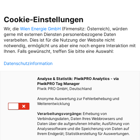
Cookie-Einstellungen
Wir, die
Wien Energie GmbH
(Firmensitz: Österreich), würden
gerne mit externen Diensten personenbezogene Daten
verarbeiten. Dies ist für die Nutzung der Website nicht
BRONISLAW ZELEK
notwendig, ermöglicht uns aber eine noch engere Interaktion mit
Ihnen. Falls gewünscht, treffen Sie bitte eine Auswahl:
ERKUNDEN
Datenschutzinformation
Schilder, Hausaufschriften,
Firmenlogos: Schriftzüge
Analyse & Statistik: PiwikPRO Analytics - via
erzählen viele Geschichten
PiwikPRO Tag Manager
über eine Stadt.
Piwik PRO GmbH, Deutschland
Anonyme Auswertung zur Fehlerbehebung und
Weiterentwicklung
Verarbeitungsvorgänge:
Erhebung von
Verbindungsdaten, Daten Ihres Webbrowsers und
Daten über die aufgerufenen Inhalte; Ausführung von
Analysesoftware und die Speicherung von Daten auf
Ihrem Endgerät; Statistikerstellung für Auswertungen.