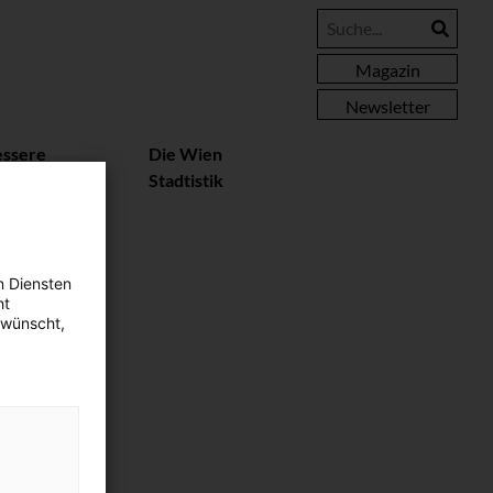
Magazin
Newsletter
essere
Die Wien
rteile
Stadtistik
n Diensten
ht
ewünscht,