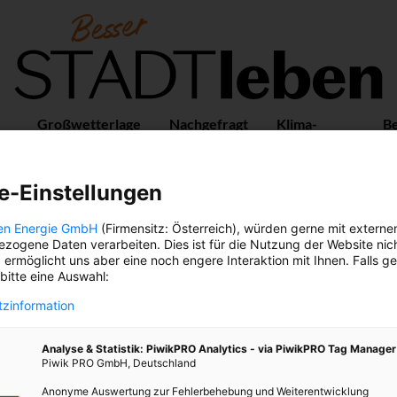
Großwetterlage
Nachgefragt
Klima-
B
Guide
Vo
e-Einstellungen
en Energie GmbH
(Firmensitz: Österreich), würden gerne mit externe
BIBLIOTHEK
zogene Daten verarbeiten. Dies ist für die Nutzung der Website nic
 ermöglicht uns aber eine noch engere Interaktion mit Ihnen. Falls g
 bitte eine Auswahl:
zinformation
Analyse & Statistik: PiwikPRO Analytics - via PiwikPRO Tag Manager
Piwik PRO GmbH, Deutschland
Anonyme Auswertung zur Fehlerbehebung und Weiterentwicklung