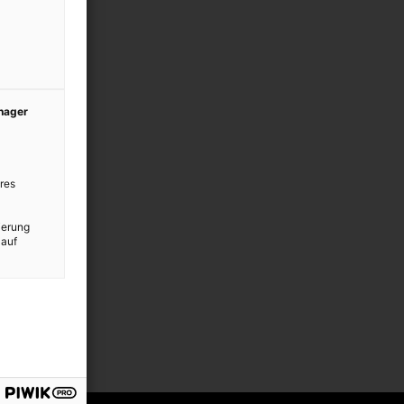
anager
res
ierung
 auf