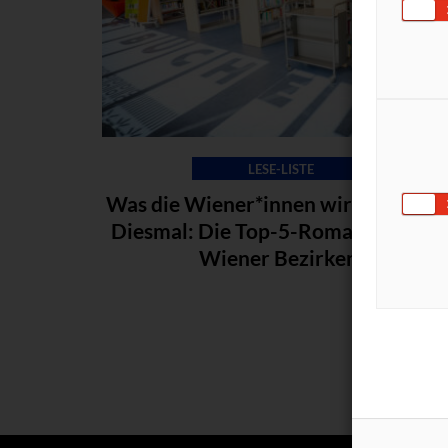
LESE-LISTE
Was die Wiener*innen wirklich lesen
Diesmal: Die Top-5-Romane aus de
Wiener Bezirken.