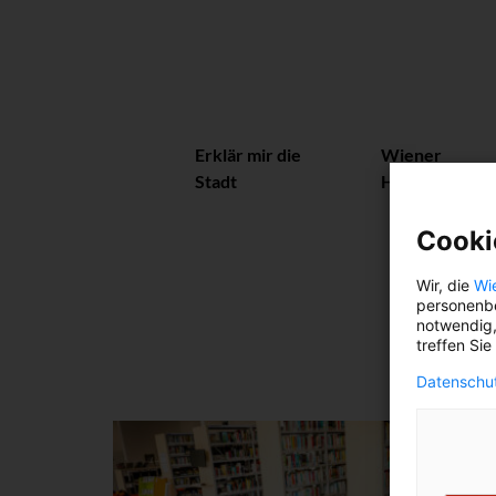
Erklär mir die
Wiener
Stadt
Herzerl
Cooki
Wir, die
Wi
personenbe
notwendig,
treffen Sie
Datenschut