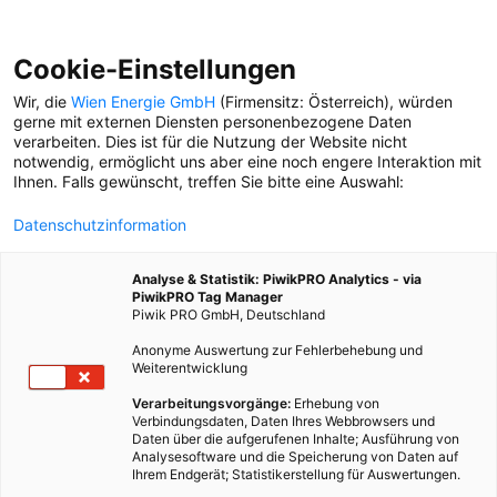
Cookie-Einstellungen
Wir, die
Wien Energie GmbH
(Firmensitz: Österreich), würden
gerne mit externen Diensten personenbezogene Daten
verarbeiten. Dies ist für die Nutzung der Website nicht
BERG
notwendig, ermöglicht uns aber eine noch engere Interaktion mit
Ihnen. Falls gewünscht, treffen Sie bitte eine Auswahl:
ENERGIEVERSORGUNG
Datenschutzinformation
Während es in der Stadt
nicht mehr so richtig
Analyse & Statistik: PiwikPRO Analytics - via
Herbst, aber auch noch
PiwikPRO Tag Manager
nicht ganz Winter ist, ist
Piwik PRO GmbH, Deutschland
auf der Rattener Alm schon
Anonyme Auswertung zur Fehlerbehebung und
längst alles weiß.
Weiterentwicklung
Verarbeitungsvorgänge:
Erhebung von
Verbindungsdaten, Daten Ihres Webbrowsers und
Daten über die aufgerufenen Inhalte; Ausführung von
Analysesoftware und die Speicherung von Daten auf
Ihrem Endgerät; Statistikerstellung für Auswertungen.