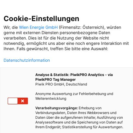
Cookie-Einstellungen
Wir, die
Wien Energie GmbH
(Firmensitz: Österreich), würden
gerne mit externen Diensten personenbezogene Daten
verarbeiten. Dies ist für die Nutzung der Website nicht
BAUGRUPPE
notwendig, ermöglicht uns aber eine noch engere Interaktion mit
Ihnen. Falls gewünscht, treffen Sie bitte eine Auswahl:
KLIMA-REISEFÜHRER
Datenschutzinformation
Kapitel 5: Heute für
morgen: Alles zur Zukunft
Analyse & Statistik: PiwikPRO Analytics - via
des Zusammenlebens in
PiwikPRO Tag Manager
Wien
Piwik PRO GmbH, Deutschland
Anonyme Auswertung zur Fehlerbehebung und
Weiterentwicklung
Verarbeitungsvorgänge:
Erhebung von
Verbindungsdaten, Daten Ihres Webbrowsers und
Daten über die aufgerufenen Inhalte; Ausführung von
Analysesoftware und die Speicherung von Daten auf
Ihrem Endgerät; Statistikerstellung für Auswertungen.