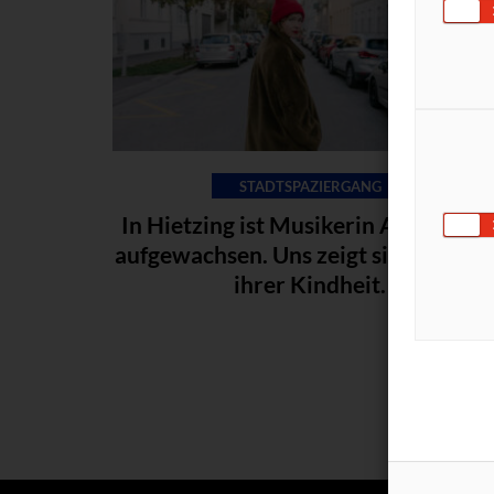
STADTSPAZIERGANG
In Hietzing ist Musikerin Anna Mab
aufgewachsen. Uns zeigt sie die Plät
ihrer Kindheit.