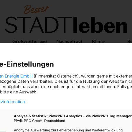
Großwetterlage
Nachgefragt
Klima-
B
Guide
Vo
e-Einstellungen
en Energie GmbH
(Firmensitz: Österreich), würden gerne mit externe
AUSTROPOP
zogene Daten verarbeiten. Dies ist für die Nutzung der Website nic
 ermöglicht uns aber eine noch engere Interaktion mit Ihnen. Falls g
 bitte eine Auswahl:
zinformation
Analyse & Statistik: PiwikPRO Analytics - via PiwikPRO Tag Manager
Piwik PRO GmbH, Deutschland
Anonyme Auswertung zur Fehlerbehebung und Weiterentwicklung