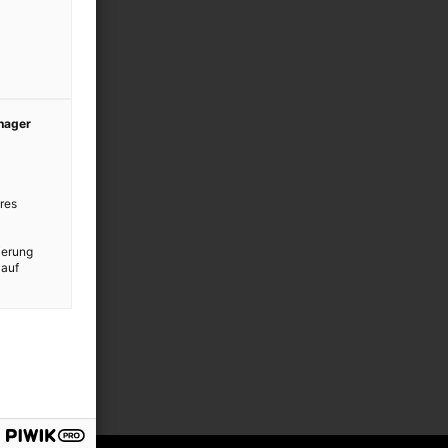
anager
res
ierung
 auf