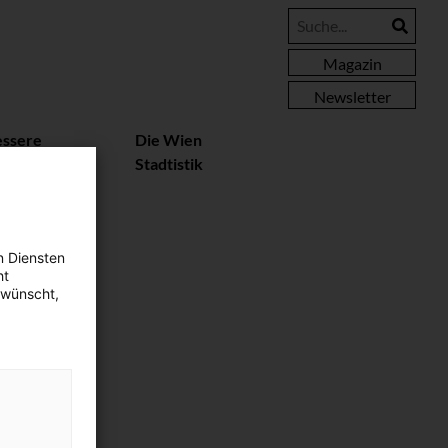
Magazin
Newsletter
essere
Die Wien
rteile
Stadtistik
n Diensten
ht
ewünscht,