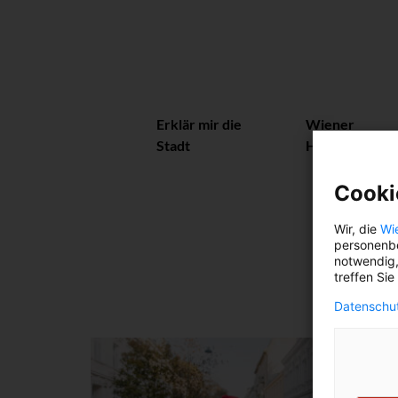
Erklär mir die
Wiener
Stadt
Herzerl
Cooki
Wir, die
Wi
personenbe
notwendig,
treffen Sie
Datenschut