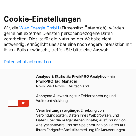
Cookie-Einstellungen
Wir, die
Wien Energie GmbH
(Firmensitz: Österreich), würden
gerne mit externen Diensten personenbezogene Daten
verarbeiten. Dies ist für die Nutzung der Website nicht
ANERGIENETZ
notwendig, ermöglicht uns aber eine noch engere Interaktion mit
Ihnen. Falls gewünscht, treffen Sie bitte eine Auswahl:
ENERGIE-GRÄTZL
Datenschutzinformation
Im „Village im Dritten“
entsteht ein einzigartiges
Analyse & Statistik: PiwikPRO Analytics - via
Klimaschutzquartier.
PiwikPRO Tag Manager
Piwik PRO GmbH, Deutschland
Anonyme Auswertung zur Fehlerbehebung und
Weiterentwicklung
Verarbeitungsvorgänge:
Erhebung von
Verbindungsdaten, Daten Ihres Webbrowsers und
Daten über die aufgerufenen Inhalte; Ausführung von
Analysesoftware und die Speicherung von Daten auf
Ihrem Endgerät; Statistikerstellung für Auswertungen.