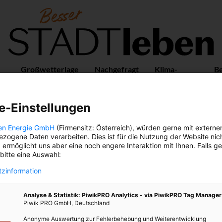
Großwetterlage
Nachgefragt
Klima-
B
Guide
Vo
e-Einstellungen
en Energie GmbH
(Firmensitz: Österreich), würden gerne mit externe
ANALOG
zogene Daten verarbeiten. Dies ist für die Nutzung der Website nic
 ermöglicht uns aber eine noch engere Interaktion mit Ihnen. Falls g
 bitte eine Auswahl:
zinformation
Analyse & Statistik: PiwikPRO Analytics - via PiwikPRO Tag Manager
Piwik PRO GmbH, Deutschland
Anonyme Auswertung zur Fehlerbehebung und Weiterentwicklung