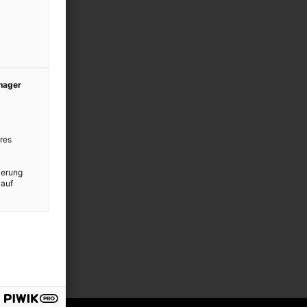
anager
res
ierung
 auf