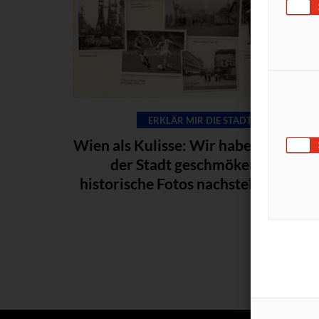
ERKLÄR MIR DIE STADT
Wien als Kulisse: Wir haben im Alb
der Stadt geschmökert und
historische Fotos nachstellen lassen