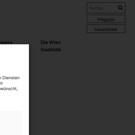
Magazin
Newsletter
essere
Die Wien
rteile
Stadtistik
n Diensten
ht
ewünscht,