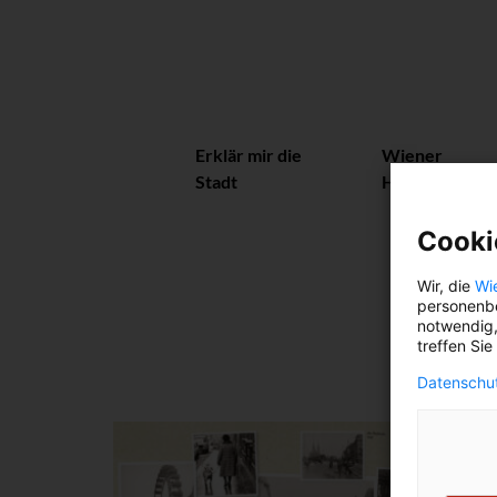
Erklär mir die
Wiener
Stadt
Herzerl
Cooki
Wir, die
Wi
personenbe
notwendig,
treffen Sie
Datenschut