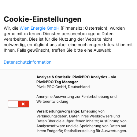
Cookie-Einstellungen
Wir, die
Wien Energie GmbH
(Firmensitz: Österreich), würden
gerne mit externen Diensten personenbezogene Daten
verarbeiten. Dies ist für die Nutzung der Website nicht
ABKÜHLEN
notwendig, ermöglicht uns aber eine noch engere Interaktion mit
Ihnen. Falls gewünscht, treffen Sie bitte eine Auswahl:
ABKÜHLEN
Datenschutzinformation
Wir haben sechs Tipps, wo
Sie an Hitzetagen in der
Analyse & Statistik: PiwikPRO Analytics - via
Stadt einen kühlen Kopf
PiwikPRO Tag Manager
bewahren – ganz
Piwik PRO GmbH, Deutschland
nachhaltig.
Anonyme Auswertung zur Fehlerbehebung und
Weiterentwicklung
Verarbeitungsvorgänge:
Erhebung von
Verbindungsdaten, Daten Ihres Webbrowsers und
Daten über die aufgerufenen Inhalte; Ausführung von
Analysesoftware und die Speicherung von Daten auf
Ihrem Endgerät; Statistikerstellung für Auswertungen.