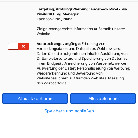
uns dorthin, wo er aufgewachsen ist. Zwischen dem
beschaulichen Mauer und den mächtigen Bauten von
Targeting/Profiling/Werbung: Facebook Pixel - via
Alterlaa
PiwikPRO Tag Manager
Facebook Inc., Irland
Zielgruppengerechte Information außerhalb unserer
Website
8. September 2021
Besser Stadtleben
5 min.
Verarbeitungsvorgänge:
Erhebung von
Verbindungsdaten und Daten ihres Webbrowsers;
D
er Herbst zeigt sich von seiner besten Seite. Es
Daten über die aufgerufenen Inhalte; Ausführung von
Drittanbietersoftware und Speicherung von Daten auf
ist zwar kühl und ein bisschen windig, in der Sonne
ihrem Endgerät; Anreicherung von Werbenetzwerken;
kann man die Jacke aber getrost ausziehen. Johannes
Auswertung der Daten; Personalisierung von Werbung;
Sumpich aka Josh. behält seinen Pulli lieber an, er
Wiedererkennung und Bewerbung von
Websitebesuchern auf fremden Websites, Messung
krempelt nur die Ärmel hoch. Wie treffen den
des Werbeerfolgs
Musiker in Mauer, in der Endresstraße 100, hier ist
Josh. zur Schule gegangen. „Ich war schon ewig nicht
Alles akzeptieren
Alles ablehnen
mehr hier, wir müssen reinschauen!“ Gesagt, getan.
Die Schule ist an diesem Nachmittag noch geöffnet.
Speichern und schließen
Er zieht die schwere Holztüre auf, drinnen riecht es
nach frischer Farbe. Kürzlich wurde ausgemalt.