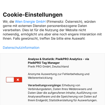
Cookie-Einstellungen
Wir, die
Wien Energie GmbH
(Firmensitz: Österreich), würden
gerne mit externen Diensten personenbezogene Daten
verarbeiten. Dies ist für die Nutzung der Website nicht
notwendig, ermöglicht uns aber eine noch engere Interaktion mit
Ihnen. Falls gewünscht, treffen Sie bitte eine Auswahl:
Datenschutzinformation
Analyse & Statistik: PiwikPRO Analytics - via
PiwikPRO Tag Manager
Piwik PRO GmbH, Deutschland
Anonyme Auswertung zur Fehlerbehebung und
Weiterentwicklung
Verarbeitungsvorgänge:
Erhebung von
Verbindungsdaten, Daten Ihres Webbrowsers und
Daten über die aufgerufenen Inhalte; Ausführung von
„DAS HIER, DAS IST KINDHEIT“
Analysesoftware und die Speicherung von Daten auf
Ihrem Endgerät; Statistikerstellung für Auswertungen.
Eine Reise in die Vergangenheit: Musiker Josh. führt