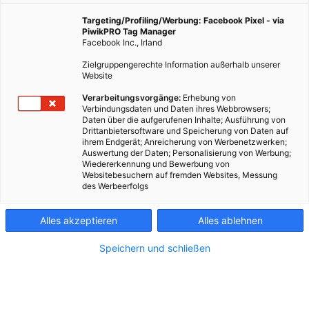
4. September 2025
Besser Stadtleben
2 min.
Targeting/Profiling/Werbung: Facebook Pixel - via
PiwikPRO Tag Manager
Facebook Inc., Irland
Im europäischen Vergleich steht Wien in Sachen
Zielgruppengerechte Information außerhalb unserer
Radfahren ziemlich gut da: Pro Einwohner*in werden
Website
hier jährlich 27 Euro in städtische Radwege
Verarbeitungsvorgänge:
Erhebung von
investiert. In Amsterdam sind es nur elf, in Berlin
Verbindungsdaten und Daten ihres Webbrowsers;
überhaupt nur vier Euro.
Daten über die aufgerufenen Inhalte; Ausführung von
Drittanbietersoftware und Speicherung von Daten auf
ihrem Endgerät; Anreicherung von Werbenetzwerken;
Auswertung der Daten; Personalisierung von Werbung;
Wiedererkennung und Bewerbung von
Websitebesuchern auf fremden Websites, Messung
des Werbeerfolgs
Alles akzeptieren
Alles ablehnen
Speichern und schließen