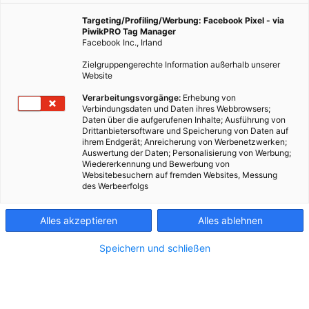
im Juni steht Hofer dann jedes Wochenende zwei bis
Targeting/Profiling/Werbung: Facebook Pixel - via
drei Mal im Fußballstadion, meist ist er 60 Minuten
PiwikPRO Tag Manager
vor Spielbeginn vor Ort, damit er die
Facebook Inc., Irland
Lichtverhältnisse prüfen kann, um sich Spielerinfos
Zielgruppengerechte Information außerhalb unserer
einzuholen und, um sich den idealen Platz zu
Website
ergattern. Und weil es alles andere als einfach ist, ein
Verarbeitungsvorgänge:
Erhebung von
gutes Sportfoto zu schießen, weil ja alles sehr schnell
Verbindungsdaten und Daten ihres Webbrowsers;
gehen muss, zählt Hofer mit seiner Erfahrung zu den
Daten über die aufgerufenen Inhalte; Ausführung von
versiertesten Sportfotograf*innen des Landes. Wir
Drittanbietersoftware und Speicherung von Daten auf
ihrem Endgerät; Anreicherung von Werbenetzwerken;
haben mit ihm gesprochen.
Auswertung der Daten; Personalisierung von Werbung;
Wiedererkennung und Bewerbung von
Christian, wenn du während eines Fußball-
Websitebesuchern auf fremden Websites, Messung
des Werbeerfolgs
Matches fotografierst musst du schnell reagieren.
Woher weißt du, wann der richtige Moment ist, um
abzudrücken?
Alles akzeptieren
Alles ablehnen
Speichern und schließen
„Dabei hilft natürlich vor allem eines: Erfahrung.
Und Verständnis für die Sportart. Ich habe einige
Sportarten selbst ausgeübt – das hilft sehr, weil man
auch aus der eigenen Erfahrung weiß, wohin der Ball