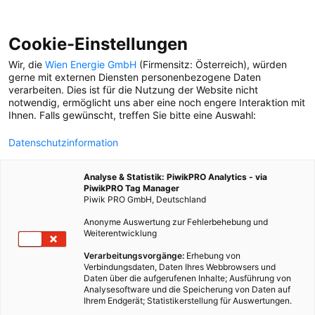
Cookie-Einstellungen
Wir, die
Wien Energie GmbH
(Firmensitz: Österreich), würden
gerne mit externen Diensten personenbezogene Daten
verarbeiten. Dies ist für die Nutzung der Website nicht
SPORT IM BILD
notwendig, ermöglicht uns aber eine noch engere Interaktion mit
Er ist der Spezialist für schnelle Szenen: Sportfotograf
Ihnen. Falls gewünscht, treffen Sie bitte eine Auswahl:
Christian Hofer drückt ab, wenn’s am Fußballfeld
spannend wird.
Datenschutzinformation
Analyse & Statistik: PiwikPRO Analytics - via
PiwikPRO Tag Manager
1. April 2022
Besser Stadtleben
5 min.
Piwik PRO GmbH, Deutschland
Anonyme Auswertung zur Fehlerbehebung und
Christian Hofer ist das, was man in seinem
Weiterentwicklung
Business gemeinhin einen „alten Hasen“ nennt: Seit
Verarbeitungsvorgänge:
Erhebung von
bald 40 Jahren fotografiert der Simmeringer, rund 30
Verbindungsdaten, Daten Ihres Webbrowsers und
Jahre davon ist er als Sportfotograf tätig. Sein
Daten über die aufgerufenen Inhalte; Ausführung von
Analysesoftware und die Speicherung von Daten auf
Spezialgebiet? Der Kampf ums runde Leder. Mit
Ihrem Endgerät; Statistikerstellung für Auswertungen.
Meisterschaftsbeginn im Herbst bis zum Saisonende