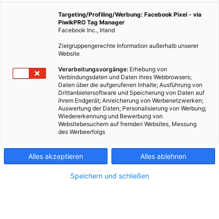
Erlebnissen. Teil vier unserer Serie mit Antonia
Keßelring von der Telefonseelsorge und Stefan
Targeting/Profiling/Werbung: Facebook Pixel - via
Marinkovic von den Wiener Netzen.
PiwikPRO Tag Manager
Facebook Inc., Irland
Zielgruppengerechte Information außerhalb unserer
Website
20. Dezember 2021
Besser Stadtleben
5 min.
Verarbeitungsvorgänge:
Erhebung von
Verbindungsdaten und Daten ihres Webbrowsers;
Nachrichten am Hörer.
Daten über die aufgerufenen Inhalte; Ausführung von
Drittanbietersoftware und Speicherung von Daten auf
ihrem Endgerät; Anreicherung von Werbenetzwerken;
„Hier bei der Telefonseelsorge rufen im Schnitt
Auswertung der Daten; Personalisierung von Werbung;
150 anonyme Anrufer:innen pro Tag an. Das sind
Wiedererkennung und Bewerbung von
Websitebesuchern auf fremden Websites, Messung
meistens Menschen, die psychische Erkrankungen
des Werbeerfolgs
haben, traumatisiert sind und ihren Alltag schlecht
meistern können. Gut die Hälfte dieser Anrufe
Alles akzeptieren
Alles ablehnen
werden in der Nacht gemacht, wir sind ja rund um die
Uhr besetzt. An einen Mann kann ich mich, neben
Speichern und schließen
sehr vielen, sehr berührenden Geschichten, noch
ganz genau erinnern: Er hat mehrmals die Woche
nachts angerufen, um sich die Schlagzeilen des Tages
aus dem Internet von uns vorlesen zu lassen.