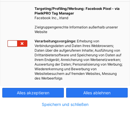
4. September 2025
Besser Stadtleben
2 min.
Targeting/Profiling/Werbung: Facebook Pixel - via
PiwikPRO Tag Manager
Facebook Inc., Irland
Fernwärme kann eine ganze Stadt heizen, auch
Zielgruppengerechte Information außerhalb unserer
wenn diese sehr groß ist. Das funktioniert ein
Website
bisschen wie der Straßenverkehr. Auf den
Verarbeitungsvorgänge:
Erhebung von
Hauptleitungen – also im Primärnetz – rauscht
Verbindungsdaten und Daten ihres Webbrowsers;
heißes Wasser mit hoher Temperatur durchs Netz,
Daten über die aufgerufenen Inhalte; Ausführung von
Drittanbietersoftware und Speicherung von Daten auf
schnell wie auf einer Autobahn. Sobald es in einzelne
ihrem Endgerät; Anreicherung von Werbenetzwerken;
Stadtteile abzweigt, müssen Tempo und Temperatur
Auswertung der Daten; Personalisierung von Werbung;
rausgenommen werden. Das übernehmen
Wiedererkennung und Bewerbung von
Websitebesuchern auf fremden Websites, Messung
sogenannte Gebietsumformer, auch als
GUFOS
des Werbeerfolgs
bezeichnet. Sie sorgen dafür, dass die Wärme vom
Primärnetz ins Sekundärnetz gelangt und überall
Alles akzeptieren
Alles ablehnen
dort ankommt, wo sie gebraucht wird: Ähnlich wie
eine Landstraße liefern sie die Fernwärme direkt an
Speichern und schließen
die Haushalte. Übrigens ist das Fernwärmenetz von
Wien Energie 1.300 Kilometer lang – und versorgt
rund 470.000 Haushalte.