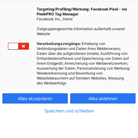
ist nicht nur ein Wahrzeichen der Stadt, sie steht auch
für Umweltschutz und ist ein „Energie-Alleskönner“.
Targeting/Profiling/Werbung: Facebook Pixel - via
PiwikPRO Tag Manager
Facebook Inc., Irland
8. Mai 2024
Besser Stadtleben
5 min.
Zielgruppengerechte Information außerhalb unserer
Website
Verarbeitungsvorgänge:
Erhebung von
Schon von weitem ist die goldene Kuppel der
Verbindungsdaten und Daten ihres Webbrowsers;
Müllverbrennungsanlage Spittelau sichtbar. Die
Daten über die aufgerufenen Inhalte; Ausführung von
Drittanbietersoftware und Speicherung von Daten auf
Wien Energie-Anlage, die jährlich mehr als 50.000
ihrem Endgerät; Anreicherung von Werbenetzwerken;
Haushalte mit Strom sowie 60.000 weitere mit
Auswertung der Daten; Personalisierung von Werbung;
Wiedererkennung und Bewerbung von
Fernwärme versorgt, ist europaweit einzigartig.
Websitebesuchern auf fremden Websites, Messung
des Werbeerfolgs
IN 10.000
Alles akzeptieren
Alles ablehnen
SCHRITTEN DURCH
DIE SPITTELAU
Speichern und schließen