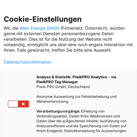
Cookie-Einstellungen
Wir, die
Wien Energie GmbH
(Firmensitz: Österreich), würden
gerne mit externen Diensten personenbezogene Daten
verarbeiten. Dies ist für die Nutzung der Website nicht
notwendig, ermöglicht uns aber eine noch engere Interaktion mit
Ihnen. Falls gewünscht, treffen Sie bitte eine Auswahl:
Datenschutzinformation
Analyse & Statistik: PiwikPRO Analytics - via
PiwikPRO Tag Manager
Piwik PRO GmbH, Deutschland
Anonyme Auswertung zur Fehlerbehebung und
Weiterentwicklung
Verarbeitungsvorgänge:
Erhebung von
Verbindungsdaten, Daten Ihres Webbrowsers und
Daten über die aufgerufenen Inhalte; Ausführung von
RUND UM DIE SPITTELAU
Analysesoftware und die Speicherung von Daten auf
Ihrem Endgerät; Statistikerstellung für Auswertungen.
Öko-Pionier: Die Müllverbrennungs-Anlage Spittelau