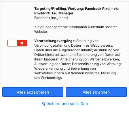
Targeting/Profiling/Werbung: Facebook Pixel - via
PiwikPRO Tag Manager
16. Jänner 2023
Besser Stadtleben
5 min.
Facebook Inc., Irland
Zielgruppengerechte Information außerhalb unserer
1
Neuer Look für neue Möbel
Website
Verarbeitungsvorgänge:
Erhebung von
Verbindungsdaten und Daten ihres Webbrowsers;
Die Couch im Wohnzimmer sieht schon ein
Daten über die aufgerufenen Inhalte; Ausführung von
bisschen ausrangiert und abgerockt aus? Außerdem
Drittanbietersoftware und Speicherung von Daten auf
gehen die Schokoflecken vom Kindergeburtstag nicht
ihrem Endgerät; Anreicherung von Werbenetzwerken;
Auswertung der Daten; Personalisierung von Werbung;
mehr raus? Und überhaupt: Hat nicht auch das alte
Wiedererkennung und Bewerbung von
Holzregal im Vorzimmer schon bessere Tage
Websitebesuchern auf fremden Websites, Messung
gesehen? Stimmt. Aber nicht verzagen: Wer
des Werbeerfolgs
Stoffreste zu Hause hat, kann alten Möbeln sehr
leicht einen neuen Look geben. Das ist einfach (selbst
Alles akzeptieren
Alles ablehnen
dann, wenn man nicht nähen kann), kostet nichts und
sieht schön aus.
Speichern und schließen
2
Alte Zeitungen nutzen