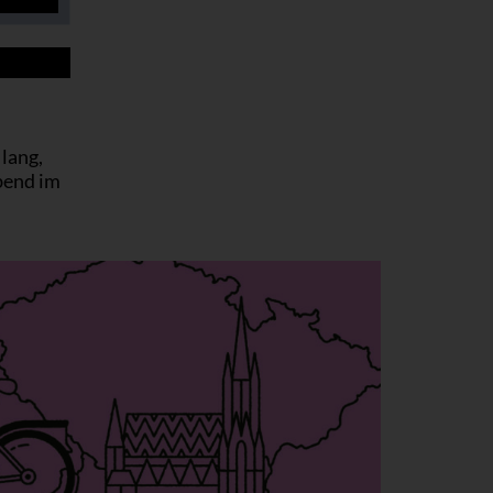
lang,
bend im