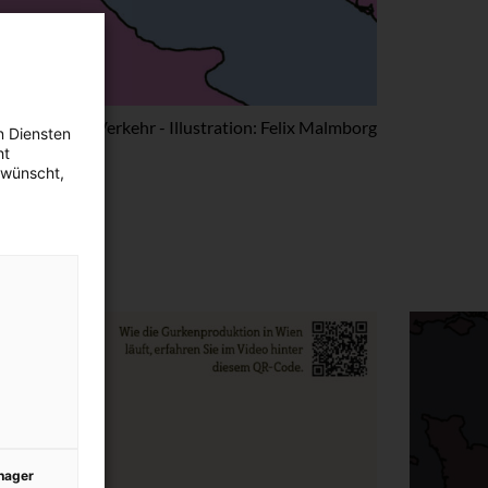
Verkehr - Illustration: Felix Malmborg
n Diensten
ht
ewünscht,
auf
anager