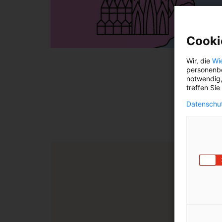
Cooki
Wir, die
Wi
personenbe
notwendig,
Meh
treffen Sie
Wiens 
Datenschut