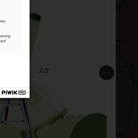
res
ierung
 auf