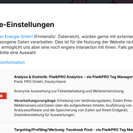
e-Einstellungen
en Energie GmbH
(Firmensitz: Österreich), würden gerne mit externe
zogene Daten verarbeiten. Dies ist für die Nutzung der Website nic
 ermöglicht uns aber eine noch engere Interaktion mit Ihnen. Falls g
r zum Thema
Fahrrad
: Welche sieben
Fahrradtypen
sind 
 bitte eine Auswahl:
Wegen unterwegs?
zinformation
Das ganze Buch zum Durchblättern
Analyse & Statistik: PiwikPRO Analytics - via PiwikPRO Tag Manager
Piwik PRO GmbH, Deutschland
Anonyme Auswertung zur Fehlerbehebung und Weiterentwicklung
Verarbeitungsvorgänge:
Erhebung von Verbindungsdaten, Daten Ihres
Webbrowsers und Daten über die aufgerufenen Inhalte; Ausführung von
Analysesoftware und die Speicherung von Daten auf Ihrem Endgerät;
Statistikerstellung für Auswertungen.
Targeting/Profiling/Werbung: Facebook Pixel - via PiwikPRO Tag M