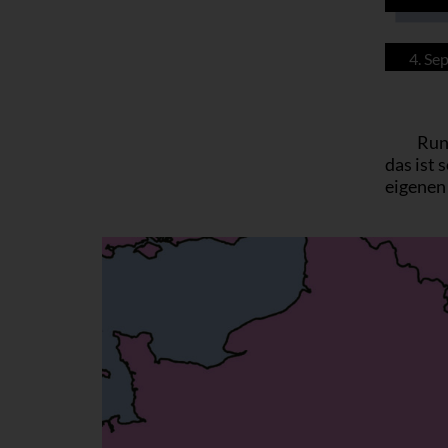
4. Se
Run
das ist
eigenen 