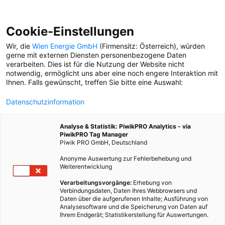
Cookie-Einstellungen
Wir, die
Wien Energie GmbH
(Firmensitz: Österreich), würden
gerne mit externen Diensten personenbezogene Daten
verarbeiten. Dies ist für die Nutzung der Website nicht
DAS GROSSE SOMMERQUIZ – DIE PROMI-F
notwendig, ermöglicht uns aber eine noch engere Interaktion mit
RAGE VON DER RAPPERIN YASMO
Ihnen. Falls gewünscht, treffen Sie bitte eine Auswahl:
Datenschutzinformation
1. Juni 2021
Besser Stadtleben
5 min.
Analyse & Statistik: PiwikPRO Analytics - via
PiwikPRO Tag Manager
RÄTSEL
Piwik PRO GmbH, Deutschland
Anonyme Auswertung zur Fehlerbehebung und
Weiterentwicklung
Verarbeitungsvorgänge:
Erhebung von
Verbindungsdaten, Daten Ihres Webbrowsers und
Daten über die aufgerufenen Inhalte; Ausführung von
Analysesoftware und die Speicherung von Daten auf
Ihrem Endgerät; Statistikerstellung für Auswertungen.