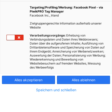
Targeting/Profiling/Werbung: Facebook Pixel - via
PiwikPRO Tag Manager
Facebook Inc., Irland
Zielgruppengerechte Information außerhalb unserer
Website
Verarbeitungsvorgänge:
Erhebung von
Verbindungsdaten und Daten ihres Webbrowsers;
Daten über die aufgerufenen Inhalte; Ausführung von
Drittanbietersoftware und Speicherung von Daten auf
ihrem Endgerät; Anreicherung von Werbenetzwerken;
Welche große Parkanlage liegt unmittelbar
Auswertung der Daten; Personalisierung von Werbung;
neben dem Burggarten?
Wiedererkennung und Bewerbung von
Websitebesuchern auf fremden Websites, Messung
B: Stadtpark
des Werbeerfolgs
I: Volksgarten
M: Augarten
Alles akzeptieren
Alles ablehnen
Die richtige Antwort ist der 2. Buchstabe des
Lösungssatzes.
Speichern und schließen
Foto: Dimitry Anikin / Unsplash