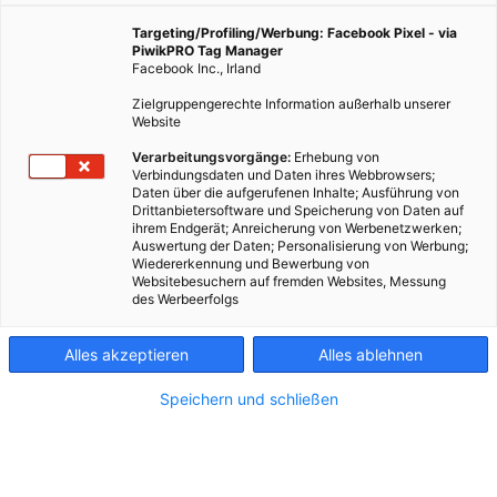
Er zählt zu den bekanntesten Foto-Influencer*innen
Targeting/Profiling/Werbung: Facebook Pixel - via
PiwikPRO Tag Manager
der Stadt: Aber wer steckt hinter Fab aka
Facebook Inc., Irland
@fabolus_vienna? Das Kurzporträt inklusive Tipps
vom Profi.
Zielgruppengerechte Information außerhalb unserer
Website
Verarbeitungsvorgänge:
Erhebung von
Verbindungsdaten und Daten ihres Webbrowsers;
24. März 2022
Besser Stadtleben
5 min.
Daten über die aufgerufenen Inhalte; Ausführung von
Drittanbietersoftware und Speicherung von Daten auf
ihrem Endgerät; Anreicherung von Werbenetzwerken;
My Freedom is over your heads – meine Freiheit
Auswertung der Daten; Personalisierung von Werbung;
Wiedererkennung und Bewerbung von
liegt über euren Köpfen. Und ja, so wie das da auf
Websitebesuchern auf fremden Websites, Messung
dem Instagram-Account von Fab aka
des Werbeerfolgs
@fabolus_vienna steht, ist es auch gemeint: Dieser
Mann kommt hoch hinaus, und zwar dorthin, wo es
Alles akzeptieren
Alles ablehnen
die Wiener*innen eher selten hinschaffen, wie zum
Beispiel auf die goldene Kugel der
Speichern und schließen
Müllverbrennungsanlage Spittelau. Das Gute ist
aber: An all die Orte, an die er sich begibt, nimmt
@fabolus_vienna uns mit, denn er hält seine Ausflüge
- nicht nur jene hoch über den Dächern der Stadt -