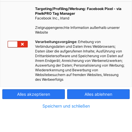
Targeting/Profiling/Werbung: Facebook Pixel - via
PiwikPRO Tag Manager
Facebook Inc., Irland
Zielgruppengerechte Information außerhalb unserer
Website
Verarbeitungsvorgänge:
Erhebung von
Verbindungsdaten und Daten ihres Webbrowsers;
Jetzt noch mehr STADTleben-
Daten über die aufgerufenen Inhalte; Ausführung von
Drittanbietersoftware und Speicherung von Daten auf
Highlights ins digitale Postfach
ihrem Endgerät; Anreicherung von Werbenetzwerken;
Auswertung der Daten; Personalisierung von Werbung;
bekommen!
Wiedererkennung und Bewerbung von
Websitebesuchern auf fremden Websites, Messung
des Werbeerfolgs
Einfach E-Mail-Adresse eingeben – und los geht’s!
Alles akzeptieren
Alles ablehnen
Speichern und schließen
Email*