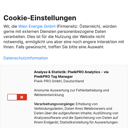
Cookie-Einstellungen
Wir, die
Wien Energie GmbH
(Firmensitz: Österreich), würden
gerne mit externen Diensten personenbezogene Daten
verarbeiten. Dies ist für die Nutzung der Website nicht
notwendig, ermöglicht uns aber eine noch engere Interaktion mit
Ihnen. Falls gewünscht, treffen Sie bitte eine Auswahl:
Datenschutzinformation
Analyse & Statistik: PiwikPRO Analytics - via
PiwikPRO Tag Manager
Piwik PRO GmbH, Deutschland
Anonyme Auswertung zur Fehlerbehebung und
Weiterentwicklung
Verarbeitungsvorgänge:
Erhebung von
Verbindungsdaten, Daten Ihres Webbrowsers und
Daten über die aufgerufenen Inhalte; Ausführung von
MYTHOS: DAS GEHEIME STROMNETZ
Analysesoftware und die Speicherung von Daten auf
Ihrem Endgerät; Statistikerstellung für Auswertungen.
Auch rund um die Versorgung unserer Stadt ranken