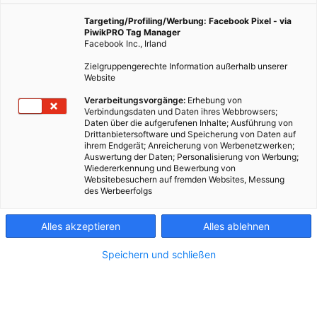
sich ziemlich viele Mythen und Geschichten. Expertin
Elisabeth von den Wiener Netzen klärt auf.
Targeting/Profiling/Werbung: Facebook Pixel - via
PiwikPRO Tag Manager
Facebook Inc., Irland
2. März 2026
Besser Stadtleben
5 min.
Zielgruppengerechte Information außerhalb unserer
Website
Verarbeitungsvorgänge:
Erhebung von
VIDEO
Verbindungsdaten und Daten ihres Webbrowsers;
Daten über die aufgerufenen Inhalte; Ausführung von
Drittanbietersoftware und Speicherung von Daten auf
ihrem Endgerät; Anreicherung von Werbenetzwerken;
Auswertung der Daten; Personalisierung von Werbung;
Wiedererkennung und Bewerbung von
Websitebesuchern auf fremden Websites, Messung
des Werbeerfolgs
Alles akzeptieren
Alles ablehnen
Speichern und schließen