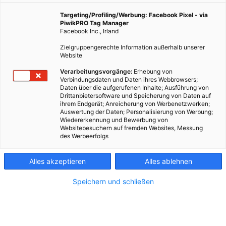
In der neuen Videokolumne fragt Redakteurin Juliane
nach, wie sie die Verpackungsreste ihres "To-Go"
Targeting/Profiling/Werbung: Facebook Pixel - via
PiwikPRO Tag Manager
Mittagessens richtig entsorgt.
Facebook Inc., Irland
Zielgruppengerechte Information außerhalb unserer
Website
16. Oktober 2023
Juliane Lehmayer
5 min.
Verarbeitungsvorgänge:
Erhebung von
Verbindungsdaten und Daten ihres Webbrowsers;
"Besser STADTleben fragt nach" heißt unsere
Daten über die aufgerufenen Inhalte; Ausführung von
Drittanbietersoftware und Speicherung von Daten auf
neue Videokolumne. In unserer ersten Folge
ihrem Endgerät; Anreicherung von Werbenetzwerken;
recherchiert unsere Besser STADTleben-
Auswertung der Daten; Personalisierung von Werbung;
Wiedererkennung und Bewerbung von
Redakteurin Juliane, wie wir eigentlich die
Websitebesuchern auf fremden Websites, Messung
Verpackungsreste eines ganz normalen Mittagessens
des Werbeerfolgs
"To-Go" richtig entsorgen. Schließlich sind mehr als
die Hälfte des Restmülls "Fehlwürfe". In welche
Alles akzeptieren
Alles ablehnen
Tonne kommt also die leere Pizzaschachtel und
wohin die Getränkeflasche? Und wie entsorgt man
Speichern und schließen
eigentlich eine Rechnung korrekt? Dafür hat Juliane
Müllberaterin Marion in der Zentrale der MA 48
einen Besuch abgestattet und sie einfach gefragt:
Wohin mit den Verpackungsresten meines