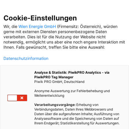
Cookie-Einstellungen
Wir, die
Wien Energie GmbH
(Firmensitz: Österreich), würden
gerne mit externen Diensten personenbezogene Daten
verarbeiten. Dies ist für die Nutzung der Website nicht
notwendig, ermöglicht uns aber eine noch engere Interaktion mit
Ihnen. Falls gewünscht, treffen Sie bitte eine Auswahl:
Datenschutzinformation
Analyse & Statistik: PiwikPRO Analytics - via
PiwikPRO Tag Manager
Piwik PRO GmbH, Deutschland
Anonyme Auswertung zur Fehlerbehebung und
Weiterentwicklung
Verarbeitungsvorgänge:
Erhebung von
Verbindungsdaten, Daten Ihres Webbrowsers und
Daten über die aufgerufenen Inhalte; Ausführung von
MIT DIESEN PROFI-TIPPS FAHREN SIE AM
Analysesoftware und die Speicherung von Daten auf
EIS SOFORT AB
Ihrem Endgerät; Statistikerstellung für Auswertungen.