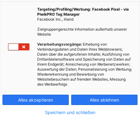
Capitals-Jugendcoach Dieter Werfring zeigt, wie man
am Eislaufplatz eine gute Figur macht. Und erklärt,
Targeting/Profiling/Werbung: Facebook Pixel - via
PiwikPRO Tag Manager
welcher einfache Trick hilft, wenn es wackelig wird.
Facebook Inc., Irland
Zielgruppengerechte Information außerhalb unserer
Website
10. Dezember 2020
Redaktion
3 min.
Verarbeitungsvorgänge:
Erhebung von
Verbindungsdaten und Daten ihres Webbrowsers;
S
eit wenigen Tagen ist Eislaufen im Freien wieder
Daten über die aufgerufenen Inhalte; Ausführung von
Drittanbietersoftware und Speicherung von Daten auf
erlaubt. Wer sich jetzt (mit genügend Abstand)
ihrem Endgerät; Anreicherung von Werbenetzwerken;
wieder raus auf die Eisfläche wagt, sich dabei aber
Auswertung der Daten; Personalisierung von Werbung;
Wiedererkennung und Bewerbung von
nicht hundertprozentig sicher fühlt, für den hat der
Websitebesuchern auf fremden Websites, Messung
sportliche Leiter der Junior Capitals, Dieter
des Werbeerfolgs
Werfring, ein paar gute Ratschläge parat.
Alles akzeptieren
Alles ablehnen
Und er erklärt, warum Eislaufen und Eishockey
richtige Energiebringer
sind. Mehr Tipps und Tricks
Speichern und schließen
gibt es übrigens bei unserem
#energiebringer Spezial
Adventkalender
– reinschauen lohnt sich!