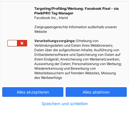
Wir hoffen, Sie hatten Spaß dabei, sich durch unser
Wien-Quiz zu tüfteln. Wer bei der ein oder anderen
Targeting/Profiling/Werbung: Facebook Pixel - via
PiwikPRO Tag Manager
Frage angestanden ist, findet hier die Lösungen zu
Facebook Inc., Irland
allen Antworten …
Zielgruppengerechte Information außerhalb unserer
Website
16. Juli 2021
Besser Stadtleben
5 min.
Verarbeitungsvorgänge:
Erhebung von
Verbindungsdaten und Daten ihres Webbrowsers;
Daten über die aufgerufenen Inhalte; Ausführung von
Drittanbietersoftware und Speicherung von Daten auf
Wer am Ende alle Fragen richtig beantwortet
ihrem Endgerät; Anreicherung von Werbenetzwerken;
hat, kommt auf folgenden Lösungssatz: Wien,
Auswertung der Daten; Personalisierung von Werbung;
Wiedererkennung und Bewerbung von
die grünste Stadt der Welt.
Websitebesuchern auf fremden Websites, Messung
des Werbeerfolgs
Einsendeschluss war der 15.7. – hier gibt's die Lösungen
für alle 27 Rätsel:
Alles akzeptieren
Alles ablehnen
Wie lange dauert ein Sonnenuntergang in Wien im
Speichern und schließen
Sommer etwa?
T
.... Rund 42 Minuten