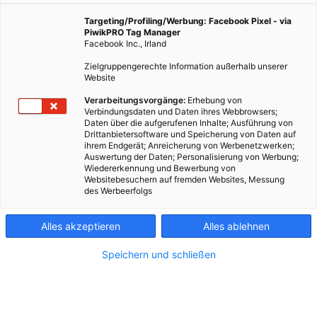
beklebt, sie haben auch ein Innenleben. Michi von
Wien Energie zeigt uns, was dahinter steckt.
Targeting/Profiling/Werbung: Facebook Pixel - via
PiwikPRO Tag Manager
Facebook Inc., Irland
13. März 2024
Besser Stadtleben
5 min.
Zielgruppengerechte Information außerhalb unserer
Website
Verarbeitungsvorgänge:
Erhebung von
M
anche Dinge in Wien sind schon seltsam. Sie
Verbindungsdaten und Daten ihres Webbrowsers;
sind da und wir wissen eigentlich nicht ganz
Daten über die aufgerufenen Inhalte; Ausführung von
Drittanbietersoftware und Speicherung von Daten auf
genau, was sich dahinter verbringt. So wie die
ihrem Endgerät; Anreicherung von Werbenetzwerken;
Litfaßsäulen, die überall in der Stadt zu finden sind.
Auswertung der Daten; Personalisierung von Werbung;
Wiedererkennung und Bewerbung von
Außen sind sie meistens mit vielen Plakaten beklebt.
Websitebesuchern auf fremden Websites, Messung
Doch sie haben auch ein Innenleben...
des Werbeerfolgs
Jemand, der weiß, was hinter Litfaßsäulen
Alles akzeptieren
Alles ablehnen
steckt, ist Michi, 33. Er ist Fernwärmetechniker bei
Wien Energie und hat Zugang zum riesigen,
Speichern und schließen
unterirdischen Fernwärmenetz. Einer der Einstiege
zur Fernwärme befindet sich hinter einer Litfaßsäule.
Welche das genau ist, verraten wir nicht. Aber in
unserem Video dürfen wir Michi mit nach unten