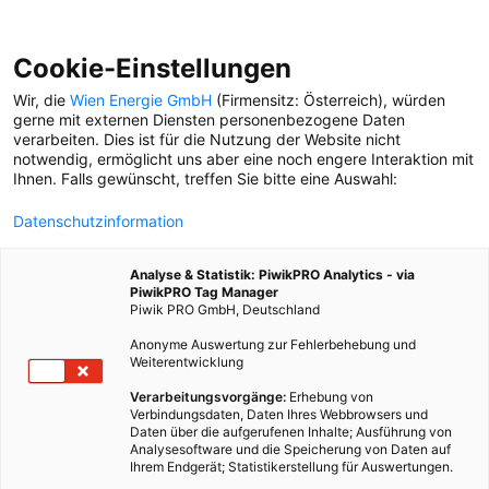
Cookie-Einstellungen
Wir, die
Wien Energie GmbH
(Firmensitz: Österreich), würden
gerne mit externen Diensten personenbezogene Daten
verarbeiten. Dies ist für die Nutzung der Website nicht
notwendig, ermöglicht uns aber eine noch engere Interaktion mit
Ihnen. Falls gewünscht, treffen Sie bitte eine Auswahl:
Datenschutzinformation
Analyse & Statistik: PiwikPRO Analytics - via
PiwikPRO Tag Manager
Piwik PRO GmbH, Deutschland
Anonyme Auswertung zur Fehlerbehebung und
Weiterentwicklung
Verarbeitungsvorgänge:
Erhebung von
Verbindungsdaten, Daten Ihres Webbrowsers und
Daten über die aufgerufenen Inhalte; Ausführung von
UND WAS IST HINTER DIESER SÄULE?
Analysesoftware und die Speicherung von Daten auf
Ihrem Endgerät; Statistikerstellung für Auswertungen.
Litfaßsäulen sind nicht nur mit bunten Plakaten