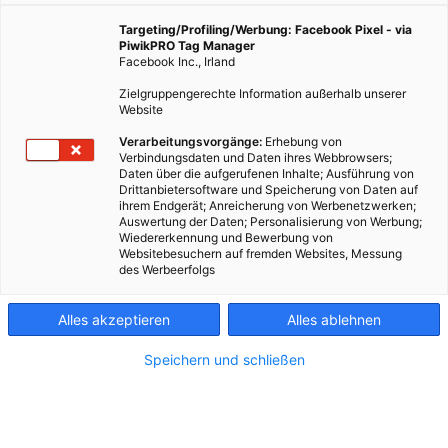
und imposante Gebäude: Die Stadt ist voll mit
besonderen Orten. Und mit vielen davon verbinden
Targeting/Profiling/Werbung: Facebook Pixel - via
wir persönliche Geschichten. Wir haben 23 Menschen
PiwikPRO Tag Manager
Facebook Inc., Irland
gebeten, uns ihre Lieblingsplätze zu verraten.
Zielgruppengerechte Information außerhalb unserer
Website
9. Oktober 2024
Besser Stadtleben
5 min.
Verarbeitungsvorgänge:
Erhebung von
Verbindungsdaten und Daten ihres Webbrowsers;
Daten über die aufgerufenen Inhalte; Ausführung von
W
Drittanbietersoftware und Speicherung von Daten auf
ien, Du bist ein Wunder. Mal laut, dann wieder
ihrem Endgerät; Anreicherung von Werbenetzwerken;
leise, mal modern, dann wieder klassisch. Jahr
Auswertung der Daten; Personalisierung von Werbung;
für Jahr wirst Du zu einer der lebenswertesten
Wiedererkennung und Bewerbung von
Websitebesuchern auf fremden Websites, Messung
Metropolen der Welt gekürt, und das ist wiederum
des Werbeerfolgs
kein Wunder. Weil hier einfach alles klappt, die Öffis,
die Strom- und Gasversorgung, die Mistkübler,
Alles akzeptieren
Alles ablehnen
einfach alles, worüber wir erst dann nachdenken,
wenn es nicht mehr funktioniert. Aber es
Speichern und schließen
funktioniert. An jedem Tag. An guten sowieso, aber
auch an schlechten, wie wir Mitte September
feststellen konnten. Wien, Du bist eine Stadt, in der
zwei Millionen Menschen leben. Eine Stadt, die so