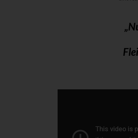
„Nu
Fle