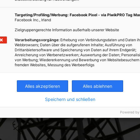
Von unten sieht das zwar
Targeting/Profiling/Werbung: Facebook Pixel - via PiwikPRO Tag M
Facebook Inc., Irland
fach aus. Aber man kommt
Zielgruppengerechte Information außerhalb unserer Website
rdentlich ins Schwitzen.“
Verarbeitungsvorgänge:
Erhebung von Verbindungsdaten und Daten ih
Webbrowsers; Daten über die aufgerufenen Inhalte; Ausführung von
Drittanbietersoftware und Speicherung von Daten auf ihrem Endgerät;
Anreicherung von Werbenetzwerken; Auswertung der Daten; Personalis
von Werbung; Wiedererkennung und Bewerbung von Websitebesuchern
fremden Websites, Messung des Werbeerfolgs
Alles akzeptieren
Alles ablehnen
Speichern und schließen
Powered by