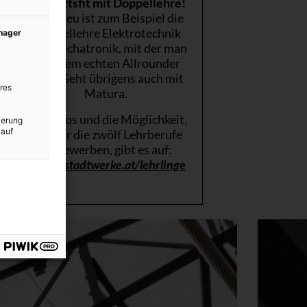
Zukunftsfit mit Doppellehre!
Ganz neu ist zum Beispiel die
Doppellehre Elektrotechnik
anager
und Mechatronik, mit der man
zu einem echten Allrounder
wird. Geht übrigens auch mit
res
Matura.
Alle Infos und die Möglichkeit,
ierung
 auf
sich für die zwölf Lehrberufe
zu bewerben, gibt es auf:
wienerstadtwerke.at/lehrlinge