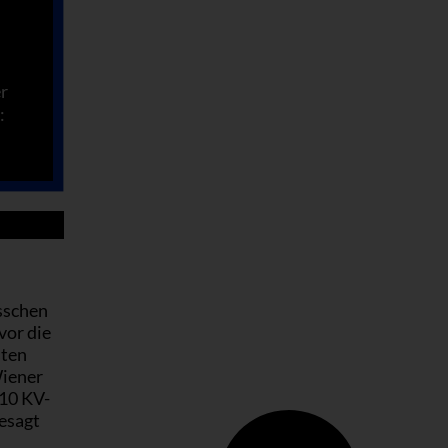
r
:
isschen
vor die
sten
Wiener
110 KV-
gesagt