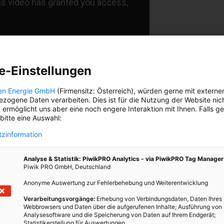
e-Einstellungen
en Energie GmbH
(Firmensitz: Österreich), würden gerne mit externe
r 20 Meter hoch, draußen in der Wirklichkeit noch
zogene Daten verarbeiten. Dies ist für die Nutzung der Website nic
r höher. Die Wiener Netze haben jede Art von
 ermöglicht uns aber eine noch engere Interaktion mit Ihnen. Falls g
ier für ihre Lehrlinge zum Üben aufgestellt. „Nur
 bitte eine Auswahl:
Höhensicherung, Laura“, ruft Franz Fleischhacker,
zinformation
sleiter der Freileitungsschule. Unter seiner
g lernen Lehrlinge dieser Sparte in einem
Analyse & Statistik: PiwikPRO Analytics - via PiwikPRO Tag Manager
higen Intensivkurs das Klettern. Ganz wenige von
Piwik PRO GmbH, Deutschland
erden nach ihrer Lehrzeit auch solche Masten
Anonyme Auswertung zur Fehlerbehebung und Weiterentwicklung
en, aufstellen, pflegen. Einer von ihnen könnte
ljandric, 19, sein, der auf der anderen Seite zu
Verarbeitungsvorgänge:
Erhebung von Verbindungsdaten, Daten Ihres
putten Isolator kraxelt.
Webbrowsers und Daten über die aufgerufenen Inhalte; Ausführung von
Analysesoftware und die Speicherung von Daten auf Ihrem Endgerät;
Statistikerstellung für Auswertungen.