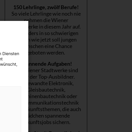
150 Lehrlinge, zwölf Berufe!
So viele Lehrlinge wie noch nie
nehmen die Wiener
Stadtwerke in diesem Jahr auf.
Besonders in so schwierigen
Zeiten wie jetzt soll jungen
Menschen eine Chance
geboten werden.
n Diensten
ht
Spannende Aufgaben!
ewünscht,
Die Wiener Stadtwerke sind
einer der Top-Ausbildner.
Angewandte Elektronik,
Gleisbautechnik,
Maschinenbautechnik oder
Telekommunikationstechnik
sind Zukunftsthemen, die auch
Mädchen spannende
Zukunftsjobs sichern.