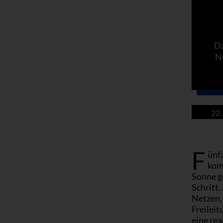
Da
N
22.
F
ünf
kom
Sonne g
Schritt.
Netzen, 
Freileit
eine re