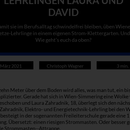
LEHRLINGEN LAURA UND
DAVID
mit sie im Berufsalltag schwindelfrei bleiben, üben Wiene
etze-Lehrlinge in einem eigenen Strom-Klettergarten. Und
Wie geht’s euch da oben?
 März 2021
Christoph Wagner
3 min.
zehn Meter über dem Boden wird alles, was man tut, ein b
plizierter. Gerade hat sich in Wien-Simmering eine Wolke 
eschoben und Laura Zahradnik, 18, überlegt sich den näch
 Zahradnik, Elektro- und Energietechnik-Lehrling bei den 
besteigt in der sogenannten Freileiterschule gerade eine 
ung. Übersetzt: einen riesigen Strommasten. Oder besser 
ale Strommasten--Attrappe.