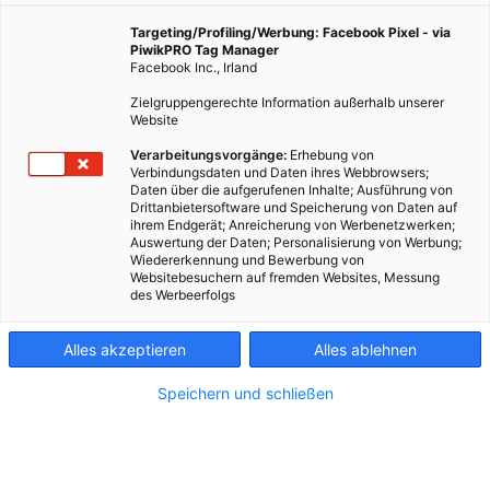
weiß, hat oft noch mehr Fragen.
Targeting/Profiling/Werbung: Facebook Pixel - via
PiwikPRO Tag Manager
Facebook Inc., Irland
17. Juni 2026
Besser Stadtleben
5 min.
Zielgruppengerechte Information außerhalb unserer
Website
Rafael (9) kennt sich aus mit U-Bahnen. Aber wer
Verarbeitungsvorgänge:
Erhebung von
viel weiß, hat oft noch mehr Fragen. So geht es auch
Verbindungsdaten und Daten ihres Webbrowsers;
Daten über die aufgerufenen Inhalte; Ausführung von
Rafael. Gut, dass er mit Service-Mitarbeiter Klaus
Drittanbietersoftware und Speicherung von Daten auf
jemanden gefunden hat, der auf diese Fragen, die
ihrem Endgerät; Anreicherung von Werbenetzwerken;
richtigen Antworten hat.
Auswertung der Daten; Personalisierung von Werbung;
Wiedererkennung und Bewerbung von
Websitebesuchern auf fremden Websites, Messung
des Werbeerfolgs
ZUG FÄHRT AB
Alles akzeptieren
Alles ablehnen
Speichern und schließen