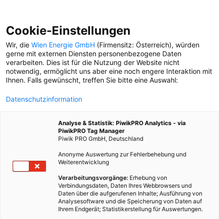
Cookie-Einstellungen
Wir, die
Wien Energie GmbH
(Firmensitz: Österreich), würden
gerne mit externen Diensten personenbezogene Daten
verarbeiten. Dies ist für die Nutzung der Website nicht
notwendig, ermöglicht uns aber eine noch engere Interaktion mit
Ihnen. Falls gewünscht, treffen Sie bitte eine Auswahl:
Datenschutzinformation
Analyse & Statistik: PiwikPRO Analytics - via
PiwikPRO Tag Manager
Piwik PRO GmbH, Deutschland
Anonyme Auswertung zur Fehlerbehebung und
Weiterentwicklung
Verarbeitungsvorgänge:
Erhebung von
Verbindungsdaten, Daten Ihres Webbrowsers und
Daten über die aufgerufenen Inhalte; Ausführung von
NÄCHSTER HALT ERDBERG
Analysesoftware und die Speicherung von Daten auf
Ihrem Endgerät; Statistikerstellung für Auswertungen.
Rafael (9) kennt sich aus mit U-Bahnen. Aber wer viel