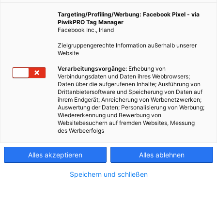
15. Mai 2024
Besser Stadtleben
5 min.
Targeting/Profiling/Werbung: Facebook Pixel - via
PiwikPRO Tag Manager
Facebook Inc., Irland
N
achhaltiges Stadtleben ist eines der großen
Zielgruppengerechte Information außerhalb unserer
Zukunftsthemen. Deshalb erscheint ein eigener
Website
Klima-Reiseführer für Wien mit großem Energie-
Verarbeitungsvorgänge:
Erhebung von
Schwerpunkt. Erhältlich ist der Besser StadtLeben-
Verbindungsdaten und Daten ihres Webbrowsers;
Klimaguide ab Mitte Mai an den Standorten von
Daten über die aufgerufenen Inhalte; Ausführung von
Drittanbietersoftware und Speicherung von Daten auf
Wien Energie, wie etwa im Service-Treff Spittelau, im
ihrem Endgerät; Anreicherung von Werbenetzwerken;
Service-Treff Erdberg und im Service-Treff
Auswertung der Daten; Personalisierung von Werbung;
Guntramsdorf, sowie ab Mitte Mai an den
Wiedererkennung und Bewerbung von
Websitebesuchern auf fremden Websites, Messung
Veranstaltungsorten der Klima Biennale.
des Werbeerfolgs
Alles akzeptieren
Alles ablehnen
Diese Geschichte teilen
Speichern und schließen