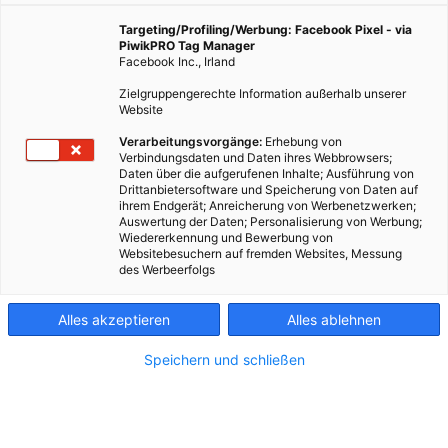
Wien),
WIPARK Garagen GmbH
(Thomas-
Klestil-Platz 13, 1030 Wien),
Bestattung und
Targeting/Profiling/Werbung: Facebook Pixel - via
Friedhöfe GmbH
(Simmeringer Hauptstraße
PiwikPRO Tag Manager
Facebook Inc., Irland
339, 1110 Wien)
Zielgruppengerechte Information außerhalb unserer
Projektleitung:
Website
Franziska Bauer-Hartig
Verarbeitungsvorgänge:
Erhebung von
Verbindungsdaten und Daten ihres Webbrowsers;
Chefredaktion:
Daten über die aufgerufenen Inhalte; Ausführung von
Drittanbietersoftware und Speicherung von Daten auf
Camilla Nägele, Manuela Gutenbrunner, Kathrin
ihrem Endgerät; Anreicherung von Werbenetzwerken;
Schmidt
Auswertung der Daten; Personalisierung von Werbung;
Wiedererkennung und Bewerbung von
Websitebesuchern auf fremden Websites, Messung
Redaktionsteam:
Paul Himmelfreundpointner,
des Werbeerfolgs
Michael Horak
Alles akzeptieren
Alles ablehnen
Verleger und Hersteller:
Wald Verlags GmbH, Große Schiffgasse 18/10,
Speichern und schließen
1020 Wien; Sandra Jungmann
(Redaktionsleitung)