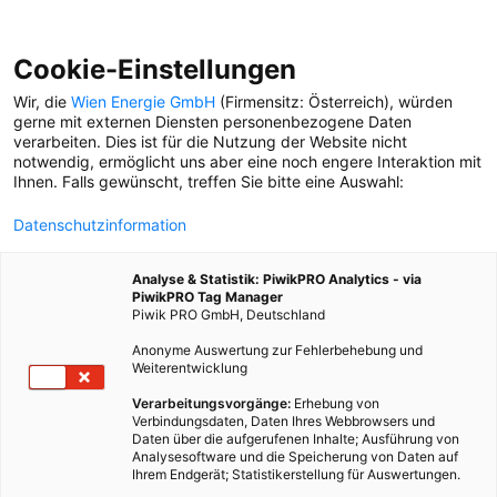
Cookie-Einstellungen
Wir, die
Wien Energie GmbH
(Firmensitz: Österreich), würden
gerne mit externen Diensten personenbezogene Daten
Impressum und Offenlegung gem. §§ 24,
verarbeiten. Dies ist für die Nutzung der Website nicht
25 MedienG für Besser Stadtleben und
notwendig, ermöglicht uns aber eine noch engere Interaktion mit
besser-stadtleben.at
Ihnen. Falls gewünscht, treffen Sie bitte eine Auswahl:
Datenschutzinformation
Die Langversion ist hier abrufbar.
Medieninhaber, Redaktion und Herausgeber:
Analyse & Statistik: PiwikPRO Analytics - via
PiwikPRO Tag Manager
Piwik PRO GmbH, Deutschland
Wien Energie GmbH
(Thomas-Klestil-Platz 14,
1030 Wien), Wien Energie Vertrieb GmbH & Co
Anonyme Auswertung zur Fehlerbehebung und
Weiterentwicklung
KG (Thomas-Klestil-Platz 14, 1030 Wien),
Wiener Netze GmbH
(Erdbergstraße 236, 1110
Verarbeitungsvorgänge:
Erhebung von
Wien),
Wiener Linien GmbH & Co KG
Verbindungsdaten, Daten Ihres Webbrowsers und
Daten über die aufgerufenen Inhalte; Ausführung von
(Erdbergstraße 202, 1030 Wien),
Wiener
Analysesoftware und die Speicherung von Daten auf
Lokalbahnen GmbH
(Purkytgasse 1B, 1230
Ihrem Endgerät; Statistikerstellung für Auswertungen.