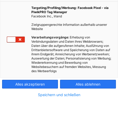
Erlebnissen. Teil zwei unserer Serie startet mit dem
Wien-Energie-Mitarbeiter Thomas Schreiner und
Targeting/Profiling/Werbung: Facebook Pixel - via
Tierärztin Theresa Rohleder.
PiwikPRO Tag Manager
Facebook Inc., Irland
Zielgruppengerechte Information außerhalb unserer
Website
7. Dezember 2021
Besser Stadtleben
5 min.
Verarbeitungsvorgänge:
Erhebung von
Verbindungsdaten und Daten ihres Webbrowsers;
Actionreicher Zwischenfall.
Daten über die aufgerufenen Inhalte; Ausführung von
Drittanbietersoftware und Speicherung von Daten auf
ihrem Endgerät; Anreicherung von Werbenetzwerken;
„Weil man in der Dunkelheit über die
Auswertung der Daten; Personalisierung von Werbung;
Drohnenaufnahmen leichter erkennen kann, ob PV-
Wiedererkennung und Bewerbung von
Websitebesuchern auf fremden Websites, Messung
Anlagen schadhaft sind oder nicht, arbeite ich auch
des Werbeerfolgs
nachts. Ich kann mich noch gut an einen Abend
erinnern, als ich plötzlich von oben herab mit etwas
Alles akzeptieren
Alles ablehnen
beworfen wurde. Das Einzige, was normalerweise
über mich drüberfliegt, sind Flugzeuge oder die
Speichern und schließen
Drohne meines Kollegen. Das war schon komisch und
ich habe mich erst sehr erschrocken. Ich habe mich
umgesehen, aber nichts entdeckt. Und dann: Schon
wieder eine Attacke von oben! Diesmal habe ich im