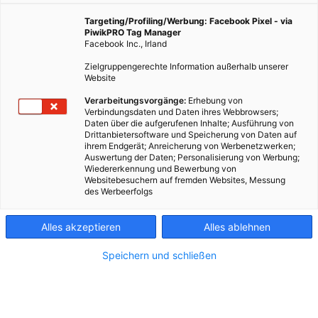
Unternehmen, die sich für den Klimaschutz einsetzen.
Das freut nicht nur die Umwelt – sondern auch immer
Targeting/Profiling/Werbung: Facebook Pixel - via
mehr Investor*innen.
PiwikPRO Tag Manager
Facebook Inc., Irland
Zielgruppengerechte Information außerhalb unserer
Website
24. Jänner 2023
Besser Stadtleben
5 min.
Verarbeitungsvorgänge:
Erhebung von
Verbindungsdaten und Daten ihres Webbrowsers;
Leberkäse aus Gemüse und Erbsenprotein? Im
Daten über die aufgerufenen Inhalte; Ausführung von
Drittanbietersoftware und Speicherung von Daten auf
ersten Moment klingt das ein bisschen verrückt, aber
ihrem Endgerät; Anreicherung von Werbenetzwerken;
das muss es nicht sein. Das Wiener Startup
Auswertung der Daten; Personalisierung von Werbung;
Pflanzerei hat mit diesen Zutaten ein bisschen
Wiedererkennung und Bewerbung von
Websitebesuchern auf fremden Websites, Messung
experimentiert, noch Erbsen, Zwiebeln, Erdäpfel,
des Werbeerfolgs
Rote Rüben und Karfiol-Röschen zugegeben und am
Ende einen veganen Leberkäse erzeugt, der ziemlich
Alles akzeptieren
Alles ablehnen
gut schmeckt – so gut, dass eine große Handelskette
den „Leverkas Gustl“ seit Anfang Oktober in 130
Speichern und schließen
Filialen österreichweit in der Feinkost-Abteilung
verkauft. Potenzial ist jedenfalls vorhanden: Immer
mehr Menschen wird klar, dass ein hoher
Fleischkonsum mit Klimaschutz und Nachhaltigkeit