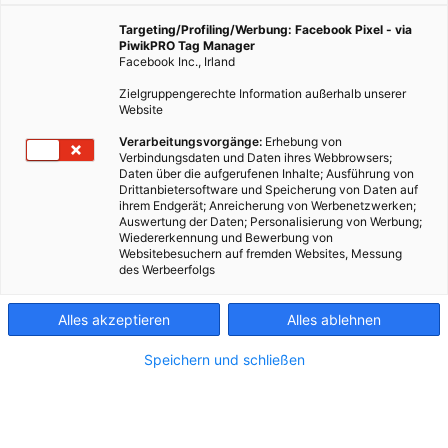
Musik siedelte Mizumo Shima kurz entschlossen von
Targeting/Profiling/Werbung: Facebook Pixel - via
Takamatsu nach Wien. 2023 nahm sie einen Job als
PiwikPRO Tag Manager
Recruiterin für das Bau- und Anlagenmanagement
Facebook Inc., Irland
bei den Wiener Linien an. Im Gepäck hatte sie damals
Zielgruppengerechte Information außerhalb unserer
übrigens eine Bambusmatte, denn auf
Website
selbstgemachte Maki wollte oder konnte sie hier
Verarbeitungsvorgänge:
Erhebung von
nicht verzichten. „Und weil hier in Wien so gerne
Verbindungsdaten und Daten ihres Webbrowsers;
Leberkäse gegessen wird, dachte ich mir, ich
Daten über die aufgerufenen Inhalte; Ausführung von
fusioniere die beiden Speisen einfach“, sagt Mizumo.
Drittanbietersoftware und Speicherung von Daten auf
ihrem Endgerät; Anreicherung von Werbenetzwerken;
Auswertung der Daten; Personalisierung von Werbung;
Das hört sich ein bisschen experimentell an, es
Wiedererkennung und Bewerbung von
schmeckt aber hervorragend. Das wissen nicht nur
Websitebesuchern auf fremden Websites, Messung
des Werbeerfolgs
wir dank des
Besser STADTleben Festessens
,
sondern auch Mizumos Kolleg*innen bei den Wiener
Alles akzeptieren
Alles ablehnen
Linien. „Ich nehme die Maki regelmäßig als Snack ins
Büro mit, die Maki sind von Anfang an super
Speichern und schließen
angekommen.“