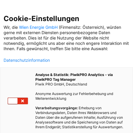
Cookie-Einstellungen
Wir, die
Wien Energie GmbH
(Firmensitz: Österreich), würden
gerne mit externen Diensten personenbezogene Daten
verarbeiten. Dies ist für die Nutzung der Website nicht
MAKI MAL ANDERS
notwendig, ermöglicht uns aber eine noch engere Interaktion mit
Mizumo Shima, 50, ist Recruiterin bei den Wiener
Ihnen. Falls gewünscht, treffen Sie bitte eine Auswahl:
Linien. Den Leberkäse für ihre Maki-Kreation holt sie
beim Ringl in Gumpendorf.
Datenschutzinformation
Analyse & Statistik: PiwikPRO Analytics - via
PiwikPRO Tag Manager
16. Oktober 2023
Sandra Jungmann
5 min.
Piwik PRO GmbH, Deutschland
Anonyme Auswertung zur Fehlerbehebung und
FUSIONSKÜCHE
Weiterentwicklung
Verarbeitungsvorgänge:
Erhebung von
A
lles begann vor fünfzehn Jahren. Damals, im
Verbindungsdaten, Daten Ihres Webbrowsers und
Herbst 2007, wurde ihre Tochter als Geigerin an
Daten über die aufgerufenen Inhalte; Ausführung von
Analysesoftware und die Speicherung von Daten auf
der Wiener Musikuniversität aufgenommen — mit
Ihrem Endgerät; Statistikerstellung für Auswertungen.
gerade einmal acht Jahren. Aus Liebe zur Tochter und